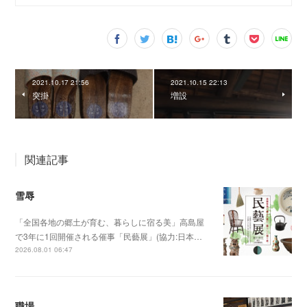
2021.10.17 21:56
2021.10.15 22:13
突掛
増設
関連記事
雪辱
「全国各地の郷土が育む、暮らしに宿る美」高島屋
で3年に1回開催される催事「民藝展」(協力:日本…
2026.08.01 06:47
職場