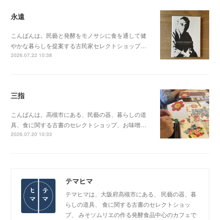
永遠
こんばんは。民藝と発酵をモノサシに食を通して健
やかな暮らしを提案する古民家セレクトショップ…
2026.07.22 10:38
三指
こんばんは。高槻市にある、民藝の器、暮らしの道
具、食に関する古書のセレクトショップ、お味噌…
2026.07.20 10:33
テマヒマ
テマヒマは、大阪府高槻市にある、 民藝の器、暮
らしの道具、 食に関する古書のセレクトショッ
プ、 みそソムリエの作る発酵食品中心のカフェで