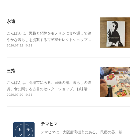
永遠
こんばんは。民藝と発酵をモノサシに食を通して健
やかな暮らしを提案する古民家セレクトショップ…
2026.07.22 10:38
三指
こんばんは。高槻市にある、民藝の器、暮らしの道
具、食に関する古書のセレクトショップ、お味噌…
2026.07.20 10:33
テマヒマ
テマヒマは、大阪府高槻市にある、 民藝の器、暮