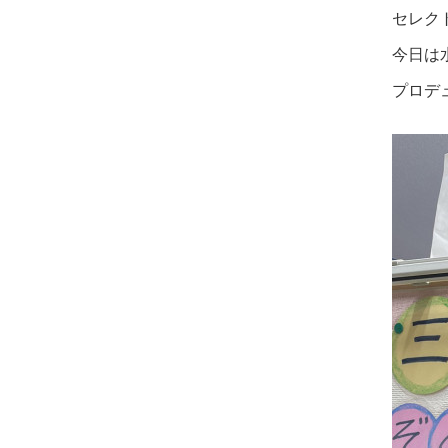
セレク
今日は
プロデ