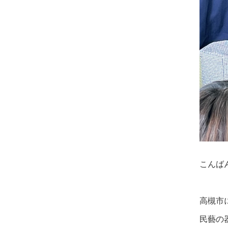
こんば
高槻市
民藝の