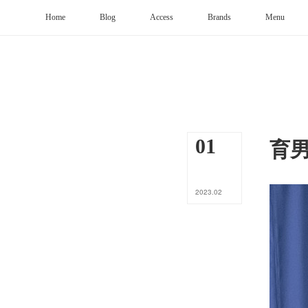
Home
Blog
Access
Brands
Menu
育
01
2023
.
02