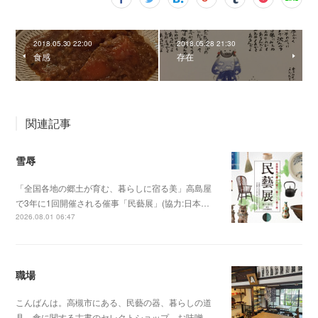
2018.05.30 22:00
2018.05.28 21:30
食感
存在
関連記事
雪辱
「全国各地の郷土が育む、暮らしに宿る美」高島屋
で3年に1回開催される催事「民藝展」(協力:日本…
2026.08.01 06:47
職場
こんばんは。高槻市にある、民藝の器、暮らしの道
具、食に関する古書のセレクトショップ、お味噌…