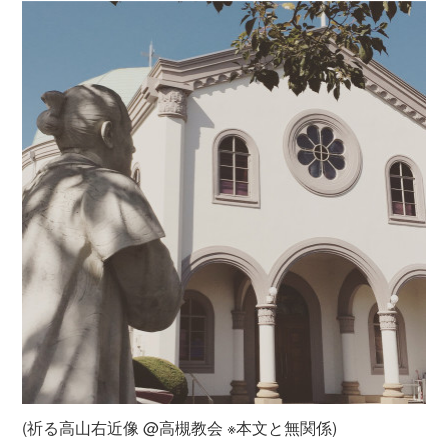
(祈る高山右近像 @高槻教会 ※本文と無関係)