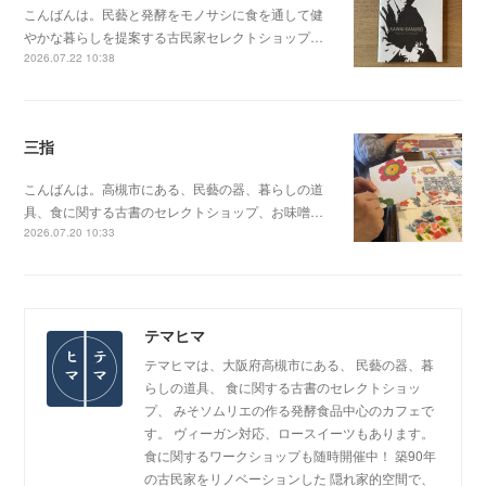
こんばんは。民藝と発酵をモノサシに食を通して健
やかな暮らしを提案する古民家セレクトショップ…
2026.07.22 10:38
三指
こんばんは。高槻市にある、民藝の器、暮らしの道
具、食に関する古書のセレクトショップ、お味噌…
2026.07.20 10:33
テマヒマ
テマヒマは、大阪府高槻市にある、 民藝の器、暮
らしの道具、 食に関する古書のセレクトショッ
プ、 みそソムリエの作る発酵食品中心のカフェで
す。 ヴィーガン対応、ロースイーツもあります。
食に関するワークショップも随時開催中！ 築90年
の古民家をリノベーションした 隠れ家的空間で、