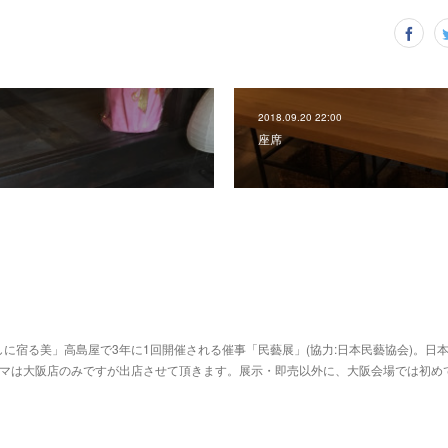
2018.09.20 22:00
座席
に宿る美」高島屋で3年に1回開催される催事「民藝展」(協力:日本民藝協会)。日
ヒマは大阪店のみですが出店させて頂きます。展示・即売以外に、大阪会場では初め