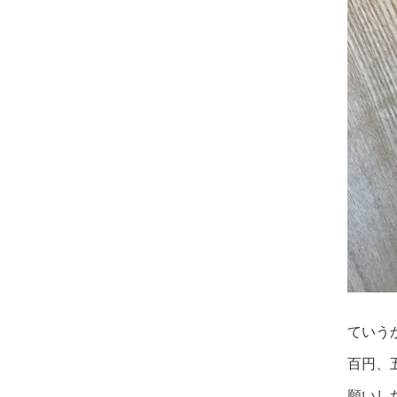
ていう
百円、
願いし