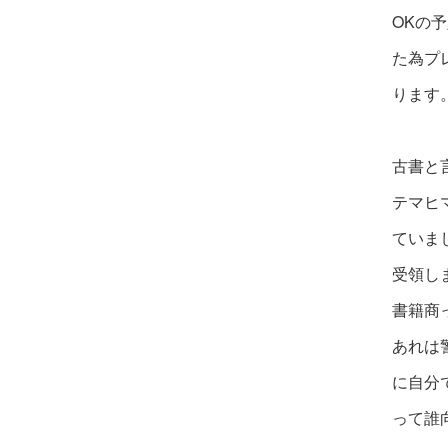
OKの
た為プ
ります
古書と
テマヒ
ていま
受領し
書籍商
あれは
に自分
って誰