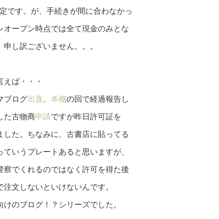
予定です。が、手続きが間に合わなかっ
レオープン時点では全て現金のみとな
。申し訳ございません。。。
言えば・・・
マブログ
出直
、
本棚
の回で経過報告し
した古物商
申請
ですが昨日許可証を
ました。ちなみに、古書店に貼ってる
っていうプレートあると思いますが、
警察でくれるのではなく許可を得た後
で注文しないといけないんです。
向けのブログ！？シリーズでした。