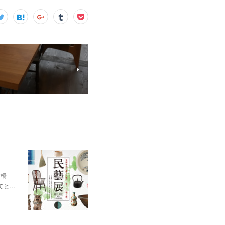
本橋
てと…