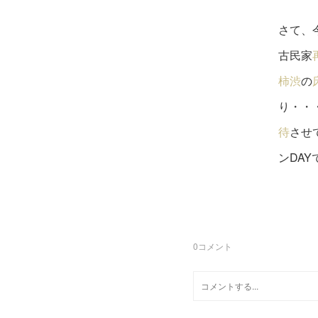
さて、
古民家
柿渋
の
り・・
待
させ
ンDA
0
コメント