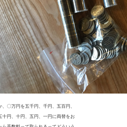
か、〇万円を五千円、千円、五百円、
五十円、十円、五円、一円に両替をお
たら手数料って取られるってどういう