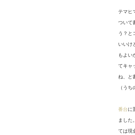
テマヒ
ついて
う？と
いいけ
もよい
てキャ
ね、と
（うち
番台
に
ました
ては現