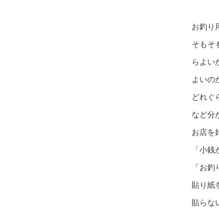
お釣り
そもそ
らよい
よいの
どれぐ
など分
お店を
「小銭
「お釣
貼り紙
貼らな