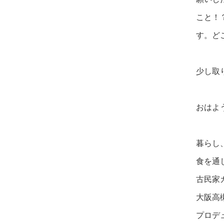
こと！
す。ど
少し取
おはよ
暮らし
食を通
古民家
大阪高槻
プロデ