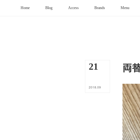
Home
Blog
Access
Brands
Menu
両
21
2018
.
09