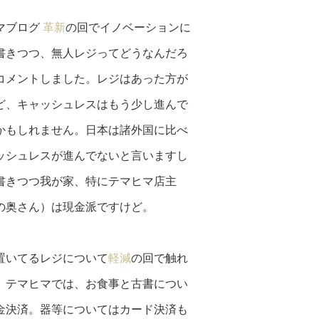
マブログ
革新
の回でイノベーションに
書きつつ、無人レジってどうなんだろ
コメントしました。レジはあった方が
ど、キャッシュレスはもう少し進んで
かもしれません。日本は諸外国に比べ
ッシュレスが進んでないと言いますし
書きつつ我が家、特にテマヒマ店主
の奥さん）は現金派ですけど。
置いてるレジについて
軽減
の回で触れ
。テマヒマでは、お食事と古書につい
金決済。器等についてはカード決済も