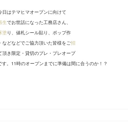
今日はテマヒマオープンに向けて
再生
でお世話になった工務店さん、
床塗
り、値札シール貼り、ポップ作
・などなどでご協力頂いた皆様をご
招
て頂き限定・貸切のプレ・プレオープ
Yです。11時のオープンまでに準備は間に合うのか！？