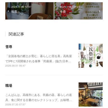
2024.11.03 12:47
2024.11.02 01:27
投票
冬膳
関連記事
雪辱
「全国各地の郷土が育む、暮らしに宿る美」高島屋
で3年に1回開催される催事「民藝展」(協力:日本…
2026.08.01 06:47
職場
こんばんは。高槻市にある、民藝の器、暮らしの道
具、食に関する古書のセレクトショップ、お味噌…
2026.07.30 07:57