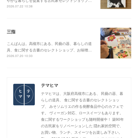
やかな暮らしを提案する古民家セレクトショップ…
2026.07.22 10:38
三指
こんばんは。高槻市にある、民藝の器、暮らしの道
具、食に関する古書のセレクトショップ、お味噌…
2026.07.20 10:33
テマヒマ
テマヒマは、大阪府高槻市にある、 民藝の器、暮
らしの道具、 食に関する古書のセレクトショッ
プ、 みそソムリエの作る発酵食品中心のカフェで
す。 ヴィーガン対応、ロースイーツもあります。
食に関するワークショップも随時開催中！ 築90年
の古民家をリノベーションした 隠れ家的空間で、
お買い物、ランチ、スイーツをお楽しみ下さい。