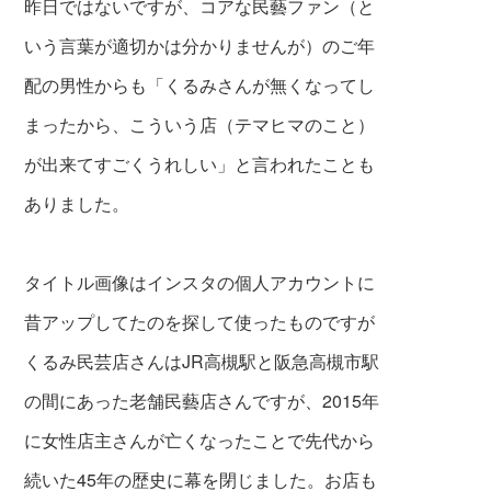
昨日ではないですが、コアな民藝ファン（と
いう言葉
が適切かは分かりませんが）のご年
配の男性からも
「くるみさんが無くなってし
まったから、こういう店
（テマヒマのこと）
が出来てすごくうれしい」と
言われたことも
ありました。
タイトル画像はインスタの個人アカウントに
昔アップしてたのを
探して使ったものですが
くるみ民芸店さんはJR高槻駅
と阪急高槻市駅
の間にあった老舗民藝店さんですが、
2015年
に女性店主さんが亡くなったことで先代から
続いた45年の歴
史に幕を閉じました。お店も