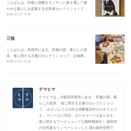
こんばんは。民藝と発酵をモノサシに食を通して健
やかな暮らしを提案する古民家セレクトショップ…
2026.07.22 10:38
三指
こんばんは。高槻市にある、民藝の器、暮らしの道
具、食に関する古書のセレクトショップ、お味噌…
2026.07.20 10:33
テマヒマ
テマヒマは、大阪府高槻市にある、 民藝の器、暮
らしの道具、 食に関する古書のセレクトショッ
プ、 みそソムリエの作る発酵食品中心のカフェで
す。 ヴィーガン対応、ロースイーツもあります。
食に関するワークショップも随時開催中！ 築90年
の古民家をリノベーションした 隠れ家的空間で、