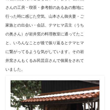
さんの工房・喫茶
・参考館のあるあの敷地に
行った時に感じた空気、
山本さん御夫妻・ご
家族との出会い・会話、テマヒマ
店主（うち
の奥さん）が岩井窯の料理教室に通ってた
こ
と、いろんなことが後で振り返るとテマヒマ
に繋がってるような
気がしています。その岩
井窯さんもくるみ民芸店さん
で個展をされて
いました。