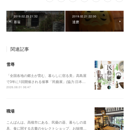
2019.02.23 21:32
2019.02.21 22:00
塞翁
達磨
関連記事
雪辱
「全国各地の郷土が育む、暮らしに宿る美」高島屋
で3年に1回開催される催事「民藝展」(協力:日本…
2026.08.01 06:47
職場
こんばんは。高槻市にある、民藝の器、暮らしの道
具、食に関する古書のセレクトショップ、お味噌…