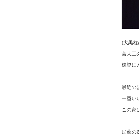
(大黒
宮大工
棟梁に
最近の
一番い
この家
民藝の