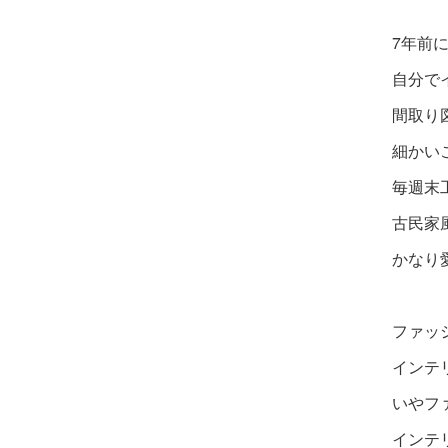
7年前
自分で
間取り
細かい
毎週末
古民家
かなり
ファッ
インテ
いやフ
インテ