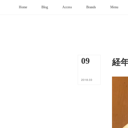
Home
Blog
Access
Brands
Menu
経
09
2018
.
03