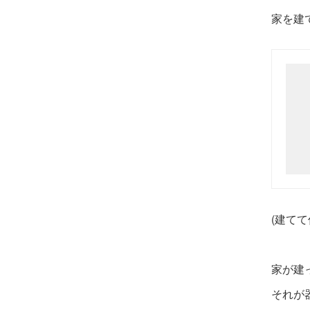
家を建
(建て
家が建
それが