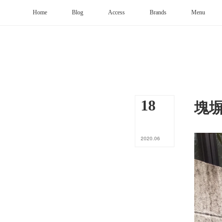
Home
Blog
Access
Brands
Menu
塊
18
2020
.
06