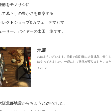
発酵をモノサシに
して暮らしの豊かさを提案する
セレクトショップ&カフェ テマヒマ
ューサー、バイヤーの太田 準です。
地震
おはようございます。昨日の朝7:58に大阪北部で発生
はやってきました。一瞬にして状況が変りました。ま
テマヒマ
大阪北部地震からちょうど2年でした。