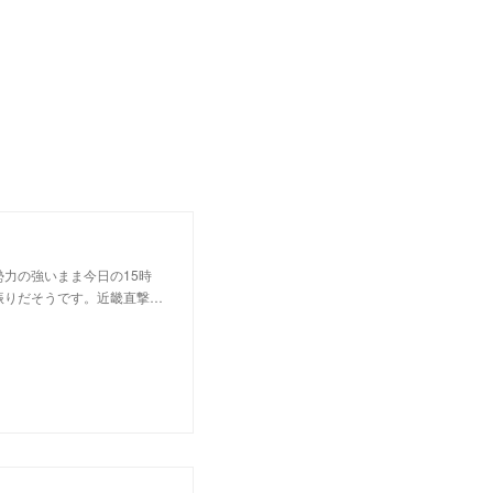
勢力の強いまま今日の15時
振りだそうです。近畿直撃…