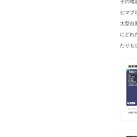
その地
ヒマブ
大型台
にどれ
たりも