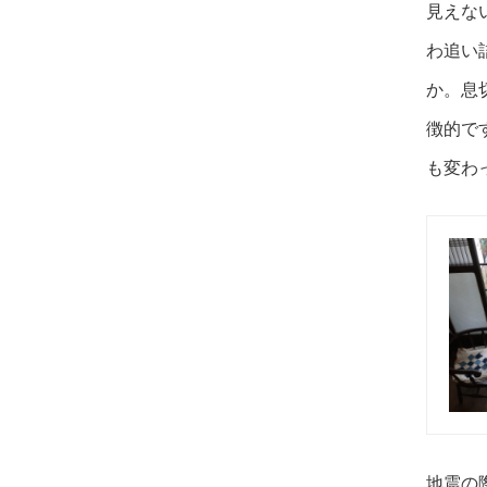
見えな
わ追い
か。息
徴的で
も変わ
地震の