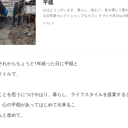
平穏
おはようございます。暮らし、味わう。食を通して豊
る古民家セレクトショップ＆カフェ テマヒマ本日は火
テマヒマ
それからちょうど1年経った日に平穏と
イトルで、
ことを思うにつけやはり、暮らし、ライフスタイルを提案する
、心の平穏があってはじめて出来
るこ
ぁと改めて。