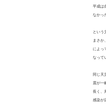
平成は
なかっ
という
まさか
によっ
なって
同じ天
震が一
長く、
感染が