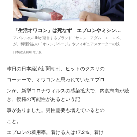
「生活オワコン」は死なず エプロンやミシン復権
アパレルのJUNが運営するブランド「サロン アダム エ ロペ」
が、料理雑誌の「オレンジページ」やフィギュアスケーターの浅…
日本経済新聞 電子版
昨日の日本経済新聞朝刊、ヒットのクスリの
コーナーで、オワコンと思われていたエプロ
ンが、新型コロナウィルスの感染拡大で、内食志向が続
き、復権の可能性があるという記
事がありました。男性需要も増えているとの
こと。
エプロンの着用率。着ける人は17.2%、着け