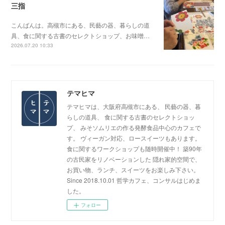
三指
こんばんは。高槻市にある、民藝の器、暮らしの道
具、食に関する古書のセレクトショップ、お味噌…
2026.07.20 10:33
テマヒマ
テマヒマは、大阪府高槻市にある、 民藝の器、暮
らしの道具、 食に関する古書のセレクトショッ
プ、 みそソムリエの作る発酵食品中心のカフェで
す。 ヴィーガン対応、ロースイーツもあります。
食に関するワークショップも随時開催中！ 築90年
の古民家をリノベーションした 隠れ家的空間で、
お買い物、ランチ、スイーツをお楽しみ下さい。
Since 2018.10.01 哲学カフェ、コンサルはじめま
した。
フォロー