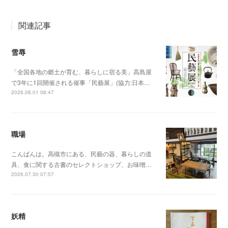
関連記事
雪辱
「全国各地の郷土が育む、暮らしに宿る美」高島屋
で3年に1回開催される催事「民藝展」(協力:日本…
2026.08.01 06:47
職場
こんばんは。高槻市にある、民藝の器、暮らしの道
具、食に関する古書のセレクトショップ、お味噌…
2026.07.30 07:57
妖精