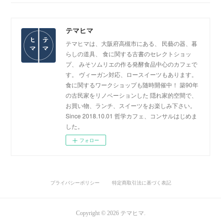
テマヒマ
テマヒマは、大阪府高槻市にある、 民藝の器、暮
らしの道具、 食に関する古書のセレクトショッ
プ、 みそソムリエの作る発酵食品中心のカフェで
す。 ヴィーガン対応、ロースイーツもあります。
食に関するワークショップも随時開催中！ 築90年
の古民家をリノベーションした 隠れ家的空間で、
お買い物、ランチ、スイーツをお楽しみ下さい。
Since 2018.10.01 哲学カフェ、コンサルはじめま
した。
フォロー
プライバシーポリシー
特定商取引法に基づく表記
Copyright ©
2026
テマヒマ
.