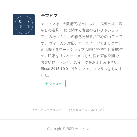
テマヒマ
テマヒマは、大阪府高槻市にある、 民藝の器、暮
らしの道具、 食に関する古書のセレクトショッ
プ、 みそソムリエの作る発酵食品中心のカフェで
す。 ヴィーガン対応、ロースイーツもあります。
食に関するワークショップも随時開催中！ 築90年
の古民家をリノベーションした 隠れ家的空間で、
お買い物、ランチ、スイーツをお楽しみ下さい。
Since 2018.10.01 哲学カフェ、コンサルはじめま
した。
フォロー
プライバシーポリシー
特定商取引法に基づく表記
Copyright ©
2026
テマヒマ
.