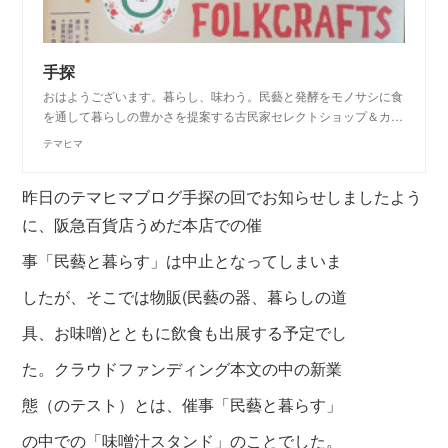
手探
おはようございます。暮らし、味わう。民藝と発酵をモノサシに食
を通して暮らしの豊かさを提案する古民家セレクトショップ＆カ…
テマヒマ
昨日のテマヒマブログ手探の回でお知らせしましたよう
に、阪急百貨店うめだ本店での催
事「民藝と暮らす」は中止となってしまいま
したが、そこでは物販(民藝の器、暮らしの道
具、お味噌)とともに飲食も出展する予定でし
た。
クラウドファンディング本文の中の
新業
態（のテスト）とは、
催事「民藝と暮らす」
の
中での「味噌汁スタ
ンド」のことでした。