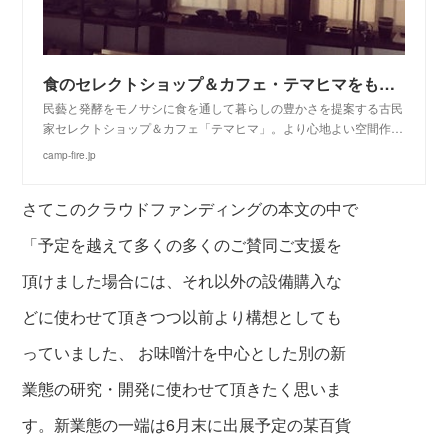
食のセレクトショップ＆カフェ・テマヒマをもっと味わって欲しい！
民藝と発酵をモノサシに食を通して暮らしの豊かさを提案する古民
家セレクトショップ＆カフェ「テマヒマ」。より心地よい空間作…
camp-fire.jp
さてこのクラウドファンディングの本文の中で
「予定を越えて多くの多くのご賛同ご支援を
頂けました場合には、それ以外の設備購入な
どに使わせて頂きつつ以前より構想としても
っていました、 お味噌汁を中心とした別の新
業態の研究・開発に使わせて頂きたく思いま
す。新業態の一端は6月末に出展予定の某百貨