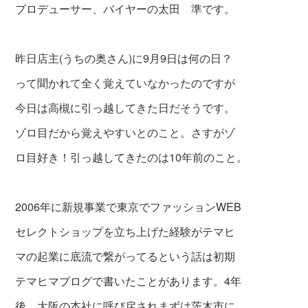
プロデューサー、バイヤーの太田 準です。
昨日店主(うちの奥さん)に9月9日は何の日？
って聞かれて全く覚えていなかったのですが
今日は高槻に引っ越してきた日だそうです。
ゾロ目だから覚えやすいとのこと。さすがゾ
ロ目好き！引っ越してきたのは10年前のこと。
2006年に新規事業で東京でファッションWEB
セレクトショ
ップを立ち上げた経験がテマヒ
マの起業に底
流で繋がってるという話は初期
テマヒマブロ
グで書いたことがあります。4年
後、大阪の
本社に呼び戻されまずは茨木市に