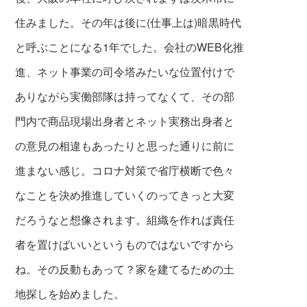
住みました
。その年は後に(仕事上は)暗黒時代
と呼ぶこと
になる1年でした。会社のWEB化推
進、ネット
事業の司令塔みたいな位置付けで
ありながら
実働部隊は持ってなくて、その部
門内で商品
現場出身者とネット実務出身者と
の意見の相
違もあったりと思った通りに前に
進まない感じ。コロナ対
策で省庁横断で色々
なことを決め推進してい
くのってきっと大変
だろうなと想像されます
。組織を作れば責任
者を置けばいい
というものではないです
から
ね。その反動も
あって？家を建てるため
の土
地探しを始めました。