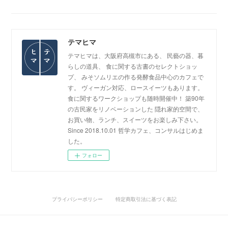
テマヒマ
テマヒマは、大阪府高槻市にある、 民藝の器、暮
らしの道具、 食に関する古書のセレクトショッ
プ、 みそソムリエの作る発酵食品中心のカフェで
す。 ヴィーガン対応、ロースイーツもあります。
食に関するワークショップも随時開催中！ 築90年
の古民家をリノベーションした 隠れ家的空間で、
お買い物、ランチ、スイーツをお楽しみ下さい。
Since 2018.10.01 哲学カフェ、コンサルはじめま
した。
フォロー
プライバシーポリシー
特定商取引法に基づく表記