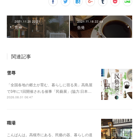
2021.11.20 22:21
2021.11.18 22:49
荒神
告発
関連記事
雪辱
「全国各地の郷土が育む、暮らしに宿る美」高島屋
で3年に1回開催される催事「民藝展」(協力:日本…
2026.08.01 06:47
職場
こんばんは。高槻市にある、民藝の器、暮らしの道