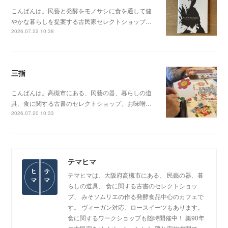
こんばんは。民藝と発酵をモノサシに食を通して健
やかな暮らしを提案する古民家セレクトショップ…
2026.07.22 10:38
三指
こんばんは。高槻市にある、民藝の器、暮らしの道
具、食に関する古書のセレクトショップ、お味噌…
2026.07.20 10:33
テマヒマ
テマヒマは、大阪府高槻市にある、 民藝の器、暮
らしの道具、 食に関する古書のセレクトショッ
プ、 みそソムリエの作る発酵食品中心のカフェで
す。 ヴィーガン対応、ロースイーツもあります。
食に関するワークショップも随時開催中！ 築90年