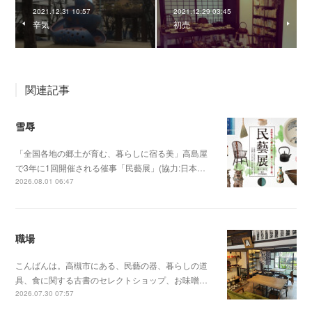
2021.12.31 10:57
2021.12.29 03:45
辛気
初売
関連記事
雪辱
「全国各地の郷土が育む、暮らしに宿る美」高島屋
で3年に1回開催される催事「民藝展」(協力:日本…
2026.08.01 06:47
職場
こんばんは。高槻市にある、民藝の器、暮らしの道
具、食に関する古書のセレクトショップ、お味噌…
2026.07.30 07:57