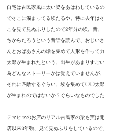
自宅は古民家風に太い梁をあはわし
ているの
でそこに溜まってる埃たるや。特に去年はそ
こを見て見ぬふりしたので2年分の埃。昔、
ちからたろうという昔話を読んで、おじいさ
ん
とおば
あさんの垢を集めて人形を作って力
太
郎が生まれたという、出生があまりすごい
為
どんなストーリーかは覚えていませんが、
そ
れに匹敵するぐらい、埃を集めて◯◯太郎
が
生まれのではないか？ぐらいなものでした
テマヒマのお店のリアル古民家の梁も実は開
店以来3年強、見
て見ぬふりをしているので、