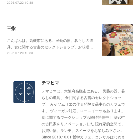
2026.07.22 10:38
三指
こんばんは。高槻市にある、民藝の器、暮らしの道
具、食に関する古書のセレクトショップ、お味噌…
2026.07.20 10:33
テマヒマ
テマヒマは、大阪府高槻市にある、 民藝の器、暮
らしの道具、 食に関する古書のセレクトショッ
プ、 みそソムリエの作る発酵食品中心のカフェで
す。 ヴィーガン対応、ロースイーツもあります。
食に関するワークショップも随時開催中！ 築90年
の古民家をリノベーションした 隠れ家的空間で、
お買い物、ランチ、スイーツをお楽しみ下さい。
Since 2018.10.01 哲学カフェ、コンサルはじめま