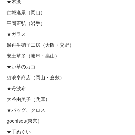
★木漆
仁城逸景（岡山）
平岡正弘（岩手）
★ガラス
翁再生硝子工房（大阪・交野）
安土草多（岐阜・高山）
★い草のカゴ
須浪亨商店（岡山・倉敷）
★丹波布
大谷由美子（兵庫）
★バッグ、クロス
gochisou(東京）
★手ぬぐい