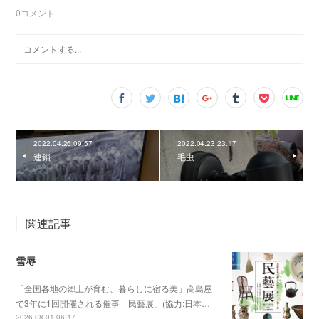
0
コメント
2022.04.26 09:57
2022.04.23 23:17
連鎖
毛虫
関連記事
雪辱
「全国各地の郷土が育む、暮らしに宿る美」高島屋
で3年に1回開催される催事「民藝展」(協力:日本…
2026.08.01 06:47