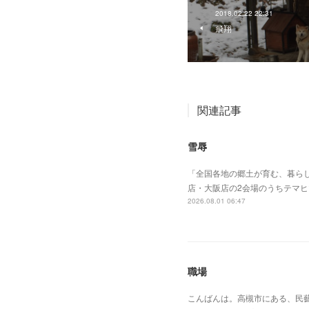
2018.02.22 22:31
飛翔
関連記事
雪辱
「全国各地の郷土が育む、暮らし
店・大阪店の2会場のうちテマ
2026.08.01 06:47
職場
こんばんは。高槻市にある、民