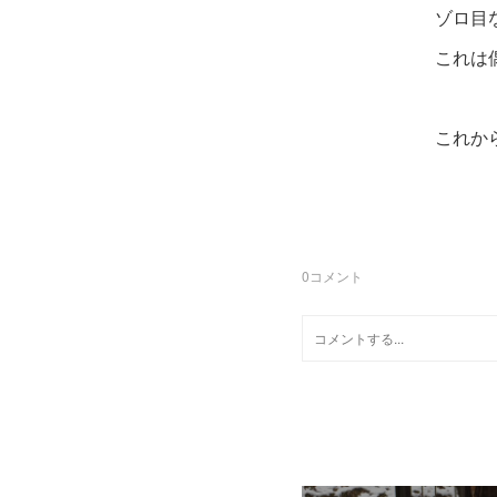
ゾロ目
これは
これか
0
コメント