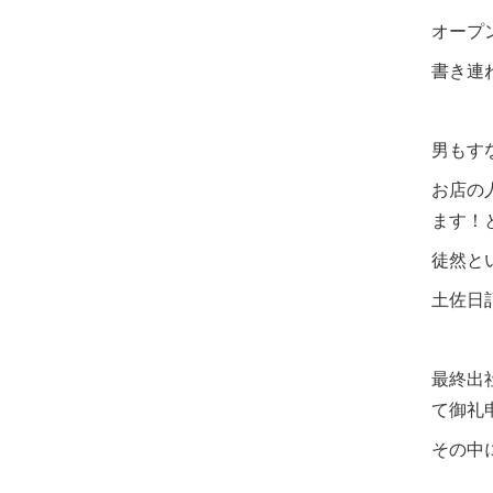
オープ
書き連
男もす
お店の
ます！
徒然と
土佐日
最終出
て御礼
その中