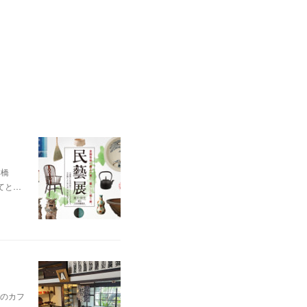
本橋
てと…
のカフ