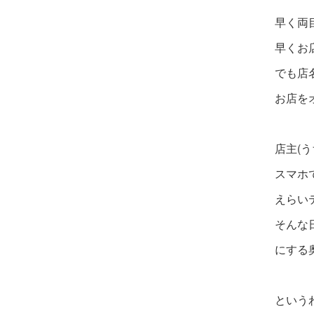
早く両
早くお
でも店
お店を
店主(
スマホ
えらい
そんな
にする
という