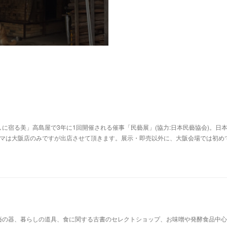
に宿る美」高島屋で3年に1回開催される催事「民藝展」(協力:日本民藝協会)。日
ヒマは大阪店のみですが出店させて頂きます。展示・即売以外に、大阪会場では初め
藝の器、暮らしの道具、食に関する古書のセレクトショップ、お味噌や発酵食品中心