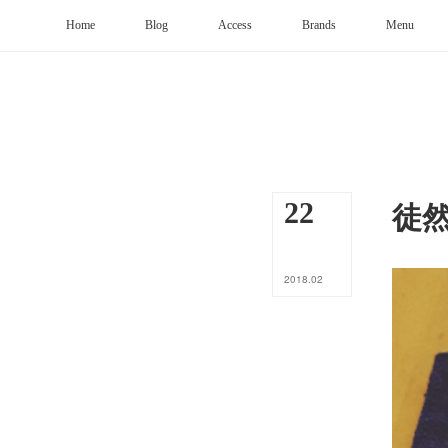
Home
Blog
Access
Brands
Menu
徒
22
2018
.
02