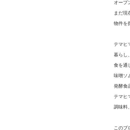
オープ
まだ現
物件を
テマヒ
暮らし
食を通
味噌ソ
発酵食
テマヒ
調味料
このブ