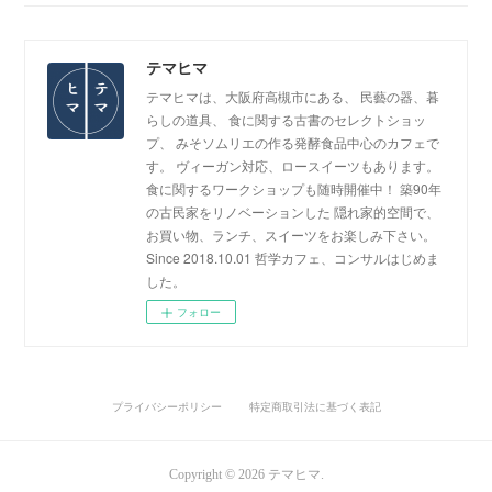
テマヒマ
テマヒマは、大阪府高槻市にある、 民藝の器、暮
らしの道具、 食に関する古書のセレクトショッ
プ、 みそソムリエの作る発酵食品中心のカフェで
す。 ヴィーガン対応、ロースイーツもあります。
食に関するワークショップも随時開催中！ 築90年
の古民家をリノベーションした 隠れ家的空間で、
お買い物、ランチ、スイーツをお楽しみ下さい。
Since 2018.10.01 哲学カフェ、コンサルはじめま
した。
フォロー
プライバシーポリシー
特定商取引法に基づく表記
Copyright ©
2026
テマヒマ
.