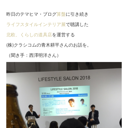
昨日のテマヒマ・ブログ
算盤
に引き続き
ライフスタイルインテリア展
で聴講した
北欧、くらしの道具店
を運営する
(株)クラシコムの青木耕平さんのお話を。
（聞き手：西澤明洋さん）