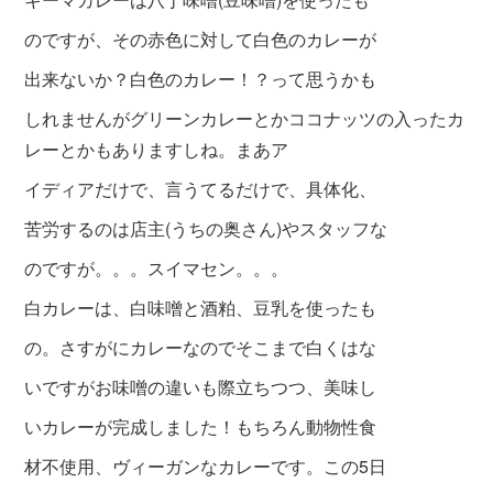
のですが、その赤色に対して白色のカレーが
出来ないか？白色のカレー！？って思うかも
し
れませんがグリーンカレーとかココナッツの
入ったカ
レーとかもありますしね。まあア
イ
ディアだけで、言うてるだけで、具体化、
苦労するのは店主(う
ちの奥さん)やスタッフな
のですが。。。スイ
マセン。。。
白カレーは、白味噌と酒粕、豆乳を使ったも
の。さ
すがにカレーなのでそこまで白くはな
いですがお味噌の違いも際立ちつつ、美
味し
いカレーが完成しました！もちろん動物
性食
材不使用、ヴィーガンなカレーです。この5日