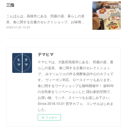
三指
こんばんは。高槻市にある、民藝の器、暮らしの道
具、食に関する古書のセレクトショップ、お味噌…
2026.07.20 10:33
テマヒマ
テマヒマは、大阪府高槻市にある、 民藝の器、暮
らしの道具、 食に関する古書のセレクトショッ
プ、 みそソムリエの作る発酵食品中心のカフェで
す。 ヴィーガン対応、ロースイーツもあります。
食に関するワークショップも随時開催中！ 築90年
の古民家をリノベーションした 隠れ家的空間で、
お買い物、ランチ、スイーツをお楽しみ下さい。
Since 2018.10.01 哲学カフェ、コンサルはじめま
した。
フォロー