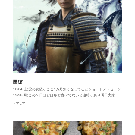
国循
12/24(土)父の食欲がここ1カ月無くなってるとショートメッセージ
12/26(月)この２日ほどは殆ど食べてないと連絡があり明日実家…
テマヒマ