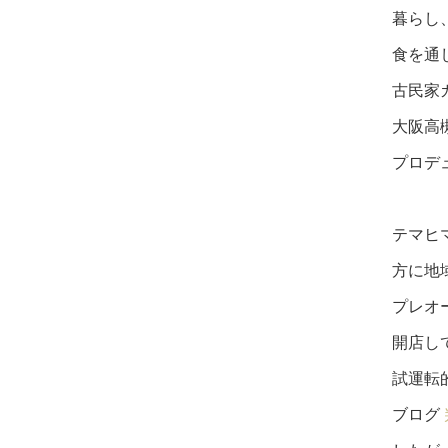
暮らし
食を通
古民家
大阪高槻
プロデ
テマヒ
方に地
プレオ
開店し
試運転
ブログ