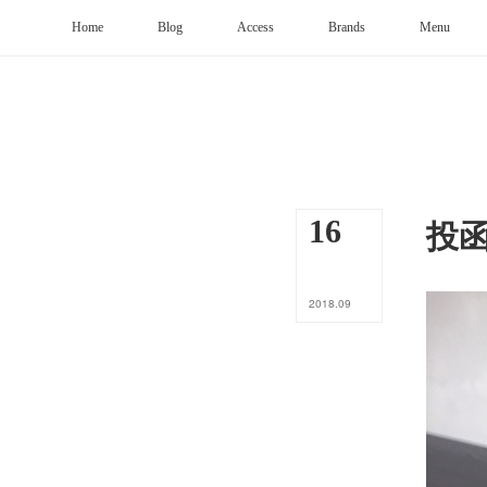
Home
Blog
Access
Brands
Menu
投
16
2018
.
09