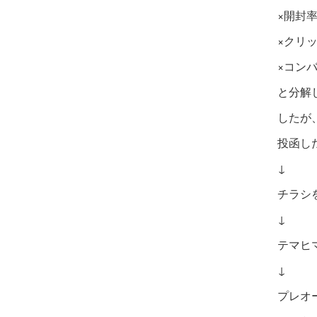
×開封
×クリ
×コンバ
と分解
し
たが
投函し
↓
チラシ
↓
テマヒ
↓
プレオ