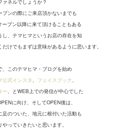
ファネルでしょうか？
ープンの際にご来店頂かないまでも
1のオープン以降に来て頂けることもある
うし、テマヒマというお店の存在を知
くだけでもまずは意味があるように思います。
で、このテマヒマ・ブログを始め
マ公式インスタ
、
フェイスブック
、
ター
、とWEB上での発信が中心でした
OPENに向け、そしてOPEN後は、
に足のついた、地元に根付いた活動も
りやっていきたいと思います。