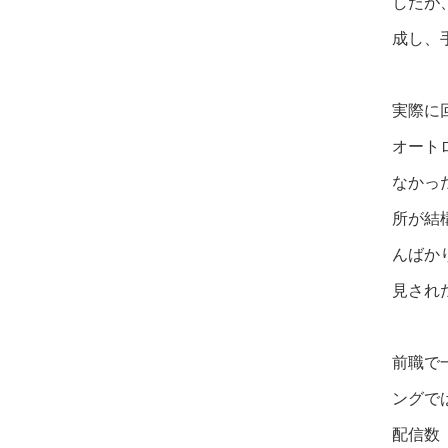
したが
成し、
実際に
オート
なかっ
所が結
んばか
見され
前職で
ングで
配信数