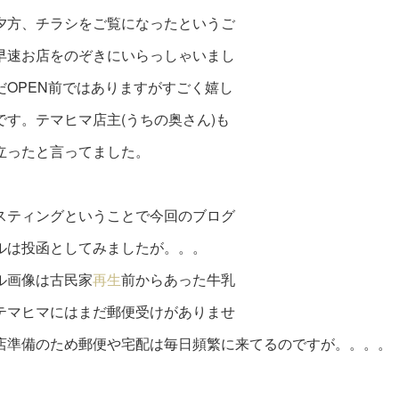
夕方、チラシをご覧になったというご
早速お店をのぞきにいらっしゃいまし
だOPEN前ではありますがすごく嬉し
です。テマヒマ店主(うちの奥さん)も
立ったと言ってました。
スティングということで今回のブログ
ルは投函としてみましたが。。。
ル画像は古民家
再生
前からあった牛乳
テマヒマにはまだ郵便受けがありませ
店準備のため郵便や宅配は毎日頻繁に来てるのですが。。。。