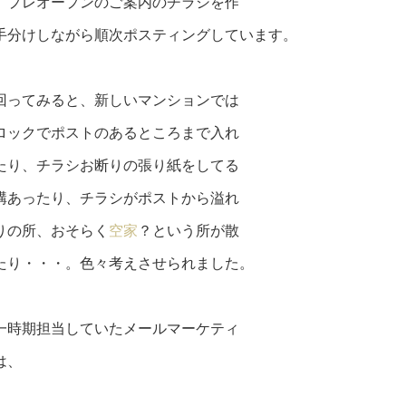
、プレオープンのご案内のチラシを作
手分けしながら順次ポスティングしています。
回ってみると、新しいマンションでは
ロックでポストのあるところまで入れ
たり、チラシお断りの張り紙をしてる
構あったり、チラシがポストから溢れ
りの所、おそらく
空家
？という所が散
たり・・・。色々考えさせられました。
一時期担当していたメールマーケティ
は、