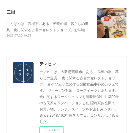
三指
こんばんは。高槻市にある、民藝の器、暮らしの道
具、食に関する古書のセレクトショップ、お味噌…
2026.07.20 10:33
テマヒマ
テマヒマは、大阪府高槻市にある、 民藝の器、暮
らしの道具、 食に関する古書のセレクトショッ
プ、 みそソムリエの作る発酵食品中心のカフェで
す。 ヴィーガン対応、ロースイーツもあります。
食に関するワークショップも随時開催中！ 築90年
の古民家をリノベーションした 隠れ家的空間で、
お買い物、ランチ、スイーツをお楽しみ下さい。
Since 2018.10.01 哲学カフェ、コンサルはじめま
した。
フォロー