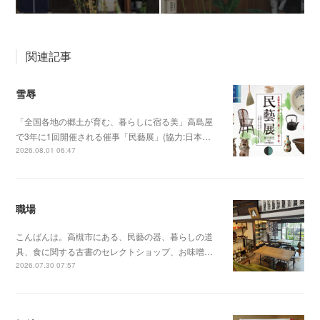
関連記事
雪辱
「全国各地の郷土が育む、暮らしに宿る美」高島屋
で3年に1回開催される催事「民藝展」(協力:日本…
2026.08.01 06:47
職場
こんばんは。高槻市にある、民藝の器、暮らしの道
具、食に関する古書のセレクトショップ、お味噌…
2026.07.30 07:57