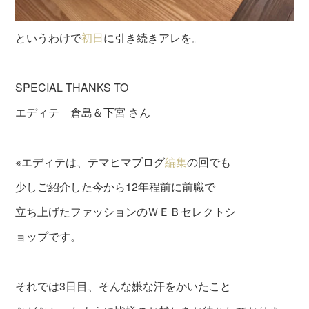
というわけで
初日
に引き続きアレを。
SPECIAL THANKS TO
エディテ 倉島＆下宮 さん
※エディテは、テマヒマブログ
編集
の回でも
少しご紹介した今から12年程前に前職で
立ち上げたファッションのＷＥＢセレクトシ
ョップです。
それでは3日目、そんな嫌な汗をかいたこと