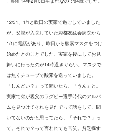
。昭和14年2月3日
生まれなので84歳でした。
12/31、1/1と吹田の実家で過ごしていました
が、父親が入院していた彩都友紘会病院から
1/1に電話があり、昨日から酸素マスクをつけ
始め
たとのことでした。実家を後にしてお見
舞い
に行
ったのが14時過ぎぐらい。マスクで
は無くチ
ューブで酸素を送っ
ていました。
「しんどい？」って聞いたら、「うん」と。
実家で弟
が親父のラグビー選手
時代のアルバ
ムを見つ
けてそれを見たでって
話をして、聞
いてない
のかと思ってたら、
「それで？」っ
て。それ
で？って言われても
苦笑。貧乏揺す