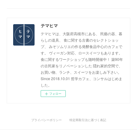
テマヒマ
テマヒマは、大阪府高槻市にある、 民藝の器、暮
らしの道具、 食に関する古書のセレクトショッ
プ、 みそソムリエの作る発酵食品中心のカフェで
す。 ヴィーガン対応、ロースイーツもあります。
食に関するワークショップも随時開催中！ 築90年
の古民家をリノベーションした 隠れ家的空間で、
お買い物、ランチ、スイーツをお楽しみ下さい。
Since 2018.10.01 哲学カフェ、コンサルはじめま
した。
フォロー
プライバシーポリシー
特定商取引法に基づく表記