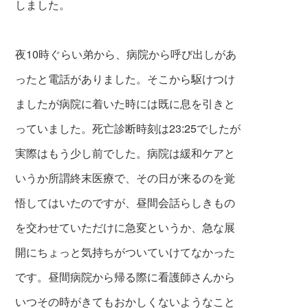
しました。
夜10時ぐらい弟から、病院から呼び出しがあ
ったと電話がありました。そこから駆けつけ
ましたが病院に着いた時には既に息を引きと
っていました。死亡診断時刻は23:25でしたが
実際はもう少し前でした。病院は緩和ケアと
いうか所謂
終末医療で、その日が来るのを覚
悟してはい
たのですが、昼間会話らしきもの
を交わせていただけに急変というか、
急な展
開にちょっと気
持ちがついていけてな
かった
です。昼間病院
から帰る際に看護師さ
んから
いつその時がき
てもおかしくないよう
なこと