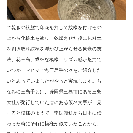
半乾きの状態で印花を押して紋様を付けその
上から化粧土を塗り、乾燥させた後に化粧土
を剥ぎ取り紋様を浮かび上がらせる象嵌の技
法、花三島。繊細な模様、リズム感が魅力で
いつかテマヒマでも三島手の器をご紹介した
いと思っていましたがやっと実現します。ち
なみに
三島手とは、静岡県三島市にある三島
大社が発行していた暦にある仮名文字が一見
すると模様
のようで、李氏朝鮮から日本に伝
わった時にそれに模様が似ていたことから、