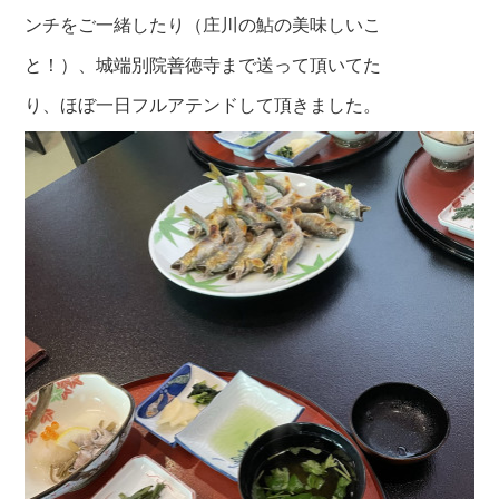
ンチをご一緒したり
（庄川の鮎の美味しいこ
と！）、城端別院善徳寺まで送って頂いてた
り、ほぼ一日
フルアテンドして頂きました。