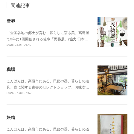
関連記事
雪辱
「全国各地の郷土が育む、暮らしに宿る美」高島屋
で3年に1回開催される催事「民藝展」(協力:日本…
2026.08.01 06:47
職場
こんばんは。高槻市にある、民藝の器、暮らしの道
具、食に関する古書のセレクトショップ、お味噌…
2026.07.30 07:57
妖精
こんばんは。高槻市にある、民藝の器、暮らしの道