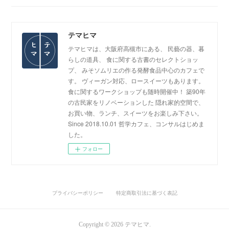
テマヒマ
テマヒマは、大阪府高槻市にある、 民藝の器、暮
らしの道具、 食に関する古書のセレクトショッ
プ、 みそソムリエの作る発酵食品中心のカフェで
す。 ヴィーガン対応、ロースイーツもあります。
食に関するワークショップも随時開催中！ 築90年
の古民家をリノベーションした 隠れ家的空間で、
お買い物、ランチ、スイーツをお楽しみ下さい。
Since 2018.10.01 哲学カフェ、コンサルはじめま
した。
フォロー
プライバシーポリシー
特定商取引法に基づく表記
Copyright ©
2026
テマヒマ
.