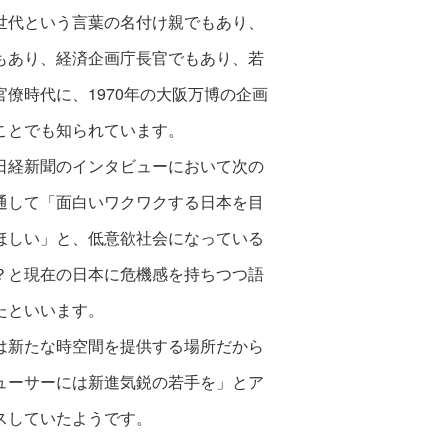
世代という言葉の名付け親でもあり、
もあり、経済企画庁長官でもあり、
若
官僚時代に、1970年の大阪万博
の企画
ことでも知られています。
日経新聞のインタビューにおいて次の
通して「面白いワクワクする
日本を目
ほしい」と、低意欲社会に
なっている
？と現在の日本に危機
感を持ちつつ語
たといいます。
は新たな時空間を提供する場所だから
ューサーには新進気鋭の若手
を」とア
スしていたようです。