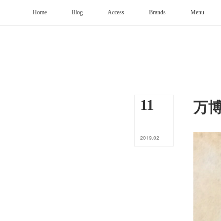
Home
Blog
Access
Brands
Menu
万
11
2019
.
02