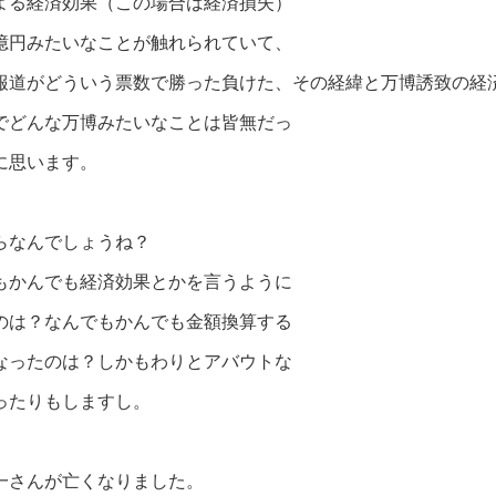
よる経済効果（この場合は経済損失）
億
円
みたいなことが触れられていて、
報
道が
どういう票数で勝った負けた、その経緯
と
万博誘致の経
で
どんな万博みたいなことは皆無だっ
に
思います。
らなんでしょうね？
もかんでも経済効果とかを言うように
のは？なんでもかんでも金額換算する
なったのは？しかもわりとアバウトな
ったりもしますし。
一さんが亡くなりました。