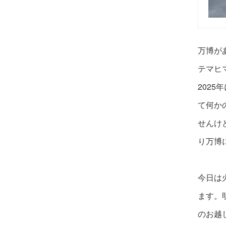
万博が
テマヒ
202
て何か
せんけ
り万博
今日は
ます。
の
お越