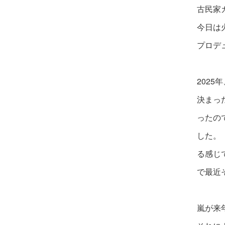
古民家
今日は
プロデ
202
決まっ
ったの
した。
る感じ
で最近
嵐が来