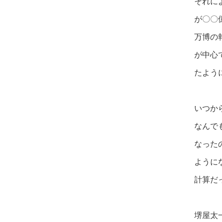
それに
が〇〇
万博の
が中心
たよう
いつか
なんで
なった
ように
計算だ
堺屋太