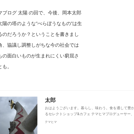
マブログ 太陽 の回で、今後、岡本太郎
太陽の塔
のような”べらぼうなもの”は生
るのだろうか？ということを書きまし
角、協議し調整しがちな今の社会では
もの面白いものが生まれにくい窮屈
さ
とも。
太郎
おはようございます。暮らし、味わう。食を通して豊
るセレクトショップ&カフェ テマヒマプロデューサー、
テマヒマ