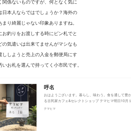
く関
係ないものですが、何となく気に
は日
本人ならではでしょうか？海外の
あま
り綺麗じゃない印象ありますね。
にお
釣りをお渡しする時にピン札でと
どの
気遣いは出来てませんがマシなも
渡しし
ようと売上の入金を郵便局にす
汚いお
札を選んで持ってく小市民です。
呼名
おはようございます。暮らし、味わう。食を通して豊
る古民家カフェ&セレクトショップ テマヒマ明日10月
テマヒマ