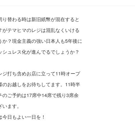
切り替わる時は新旧紙幣が混在すると
すがテマヒマのレジは混乱なくいける
うか？現金主義の強い日本人も5年後に
ッシュレス化が進んでるでしょうか？
レジ打ち含めお店に立って11時オープ
様のお越しをお待ちしてます。11時半
チのご予約は17席中14席で残り3席余
ざいます。
は今日もよい一日を！