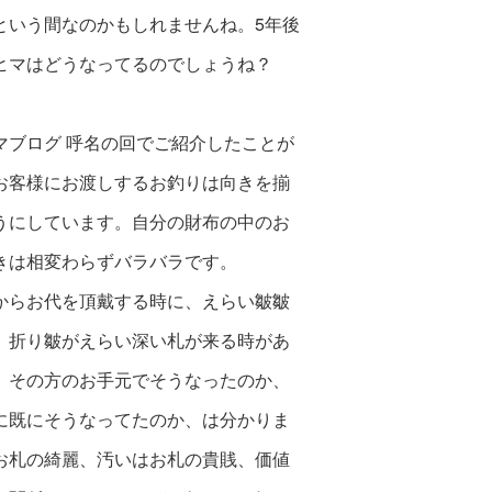
という間なの
かもしれませんね。5年後
ヒマはどうな
ってるのでしょうね？
マブログ 呼名の回でご紹介したことが
お客様にお渡しするお釣りは向きを揃
うにしています。自分の財布の中のお
きは相変わらずバラバラです。
からお代を頂戴する時に、えらい皺皺
、折り皺がえらい深い札が来る時があ
。その方のお手元でそうなったのか、
に既にそうなってたのか、は分かりま
お札の綺麗、汚いはお札の貴賎、価値