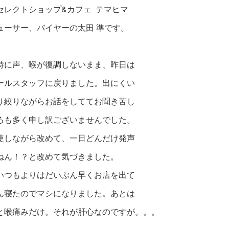
セレクトショップ&カフェ テマヒマ
ューサー、バイヤーの太田 準です。
特に声、喉が復調しないまま、昨日は
ールスタッフに戻りました。出にくい
り絞りながらお話をしててお聞き苦し
ろも多く申し訳ございませんでした。
使しながら改めて、一日どんだけ発声
ねん！？と改めて気づきました。
いつもよりはだいぶん早くお店を出て
ん寝たのでマシになりました。あとは
と喉痛みだけ。それが肝心なのですが。。。