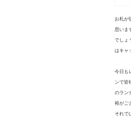
お札が
思いま
でしょ
はキャ
今日も
ンで皆
のラン
裕がご
それで