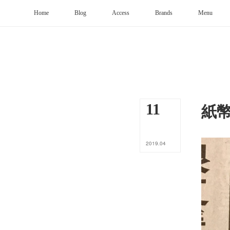
Home
Blog
Access
Brands
Menu
紙
11
2019
.
04