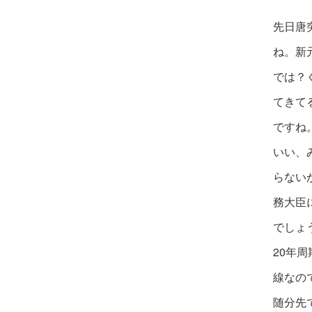
先日唐
ね。新
では？
てきて
ですね
いい、
らない
務大臣
でしょ
20年
線なの
随分先