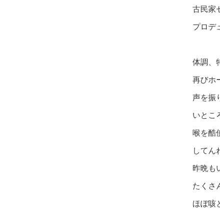
古民家
プロデ
体調、
再びホ
声を振
いとこ
喉を酷
し
てん
昨晩も
たくさ
ほぼ咳