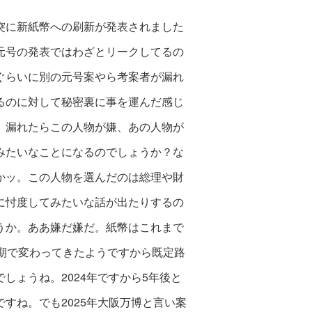
突に新紙幣への刷新が発表されました
元号の発表ではわざとリークしてるの
ぐらいに別の元号案やら考案者が漏れ
るのに対して秘密裏に事を運んだ感じ
。漏れたらこの人物が嫌、あの人物が
みたいなことになるのでしょうか？な
かッ。この人物を選んだのは総理や財
に忖度してみたいな話が出たりするの
うか。ああ嫌だ嫌だ。紙幣はこれまで
周期で変わって
きたようですから既定路
でしょうね。
2024年ですから5年後と
ですね。でも
2025
年大阪万博と言い案