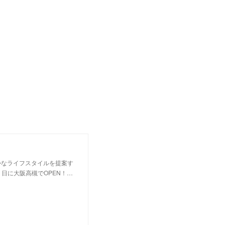
かなライフスタイルを提案す
１日に大阪高槻でOPEN！…