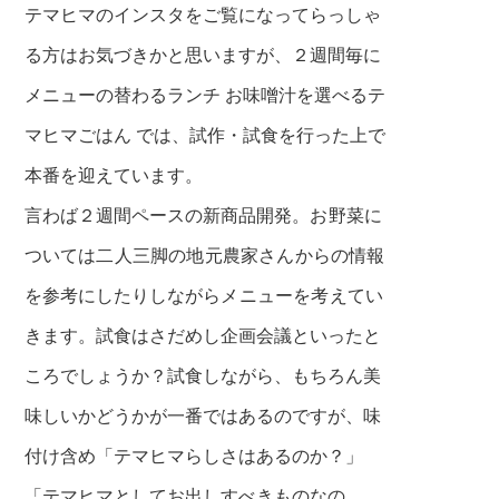
テマヒマのインスタをご覧になってらっしゃ
る方はお気
づきかと思いますが、
２週間毎に
メニューの替わるランチ
お味噌汁を選べるテ
マヒマごはん では、
試作・試食を行った上で
本番を迎えています。
言わば２週間ペースの新商品開発。
お野菜に
ついては
二人三脚の地元農家さんからの情報
を参考にしたりしながら
メニューを考えてい
きます。試食はさだめし企画会議といった
と
ころでしょうか？試食しながら、もちろん美
味しいかどうか
が一番ではあるのですが、味
付け含め「テマヒマらしさはあるのか？」
「テマヒマとしてお出しすべきものなの