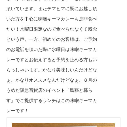
頂いています。またテマヒマに既に
お越し頂
いた方を中心に味噌キーマカレーも
是非食べ
たい！水曜日限定なので食べられな
くて残念
という声。一方、初めてのお客様は、
ご予約
のお電話を頂いた際に水曜日は味噌キ
ーマカ
レーですとお伝えすると予約を止める
方もい
らっしゃいます。かなり美味しいんだ
けどな
ぁ。かなりオススメなんだけどなぁ。
８月の
うめだ阪急百貨店のイベント「民藝と
暮ら
す」でご提供するランチはこの味噌キー
マカ
レーです！