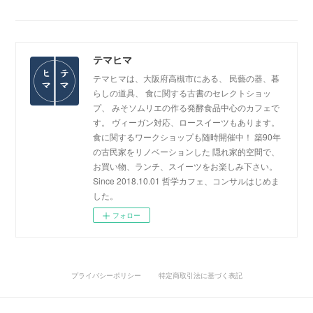
テマヒマ
テマヒマは、大阪府高槻市にある、 民藝の器、暮
らしの道具、 食に関する古書のセレクトショッ
プ、 みそソムリエの作る発酵食品中心のカフェで
す。 ヴィーガン対応、ロースイーツもあります。
食に関するワークショップも随時開催中！ 築90年
の古民家をリノベーションした 隠れ家的空間で、
お買い物、ランチ、スイーツをお楽しみ下さい。
Since 2018.10.01 哲学カフェ、コンサルはじめま
した。
フォロー
プライバシーポリシー
特定商取引法に基づく表記