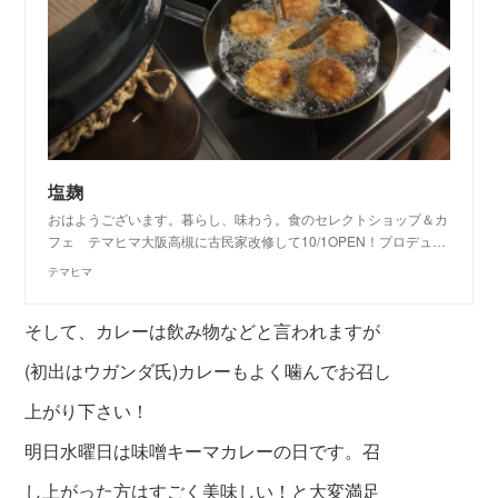
塩麹
おはようございます。暮らし、味わう。食のセレクトショップ＆カ
フェ テマヒマ大阪高槻に古民家改修して10/1OPEN！プロデュ…
テマヒマ
そして、カレーは飲み物などと言われますが
(初出はウガンダ氏)カレーもよく噛んでお召し
上がり下さい！
明日水曜日は味噌キーマカレーの日です。召
し上がった方はすごく美味しい！と
大変満足