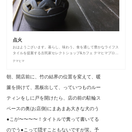
点火
おはようございます。暮らし、味わう。食を通して豊かなライフス
タイルを提案する古民家セレクトショップ&カフェ テマヒマプロ…
テマヒマ
朝、開店前に、竹の結界の位置を変えて、暖
簾を掛けて、黒板出して、っていつものルー
ティンをしに戸を開けたら、店の前の駐輪ス
ペースの奥(お店側)にまあまあ大きな犬のう
●こが〜〜〜〜！タイトルで糞って書いてる
のでう●こって隠すこともないですが笑。予