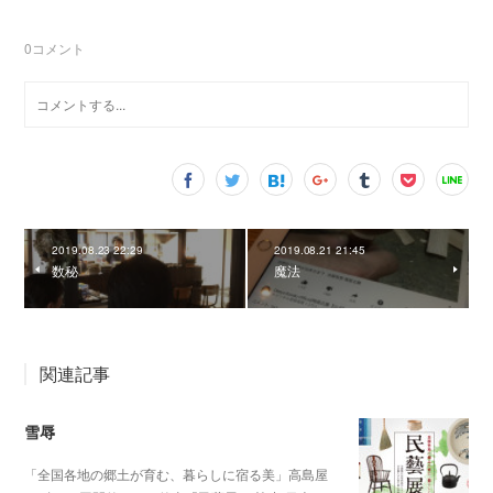
0
コメント
2019.08.23 22:29
2019.08.21 21:45
数秘
魔法
関連記事
雪辱
「全国各地の郷土が育む、暮らしに宿る美」高島屋