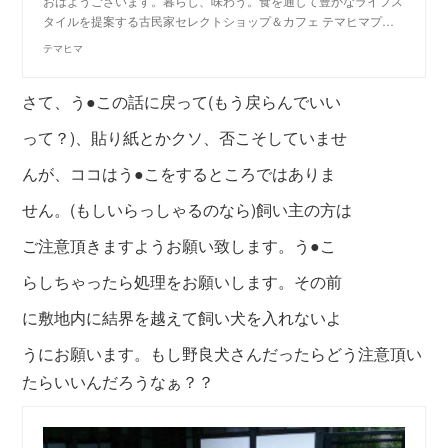
おはようございます。暮らし、味わう。食を通して豊かなライフス
タイルを提案する古民家セレクトショップ＆カフェ テマヒマプ…
テマヒマ
さて、う●この話に戻って(もう戻らんでいい
って？)、貼り紙とかクソ、否こそしていませ
んが、ココはう●こをするところ
ではありま
せん。(もしいらっしゃるのなら)
飼い主の方は
ご注意頂きますようお願い致し
ます。う●こ
らしちゃったら処理をお願いし
ます。その前
に敷地内に結界を越えて飼い犬
を入れないよ
うにお願います。もし野良犬さ
んだったらどう注意頂い
たらいいんだろうなぁ？？