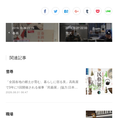
2019.10.29 22:19
2019.10.27 22:00
春画
贅沢
関連記事
雪辱
「全国各地の郷土が育む、暮らしに宿る美」高島屋
で3年に1回開催される催事「民藝展」(協力:日本…
2026.08.01 06:47
職場