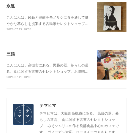
永遠
こんばんは。民藝と発酵をモノサシに食を通して健
やかな暮らしを提案する古民家セレクトショップ…
2026.07.22 10:38
三指
こんばんは。高槻市にある、民藝の器、暮らしの道
具、食に関する古書のセレクトショップ、お味噌…
2026.07.20 10:33
テマヒマ
テマヒマは、大阪府高槻市にある、 民藝の器、暮
らしの道具、 食に関する古書のセレクトショッ
プ、 みそソムリエの作る発酵食品中心のカフェで
す。 ヴィーガン対応、ロースイーツもあります。