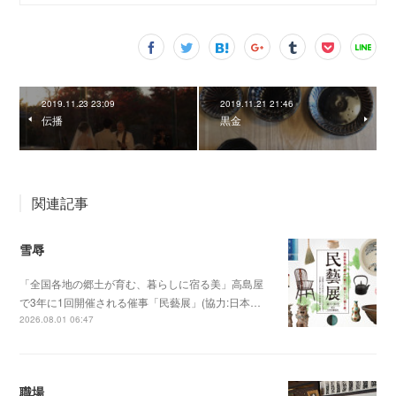
2019.11.23 23:09
2019.11.21 21:46
伝播
黒金
関連記事
雪辱
「全国各地の郷土が育む、暮らしに宿る美」高島屋
で3年に1回開催される催事「民藝展」(協力:日本…
2026.08.01 06:47
職場