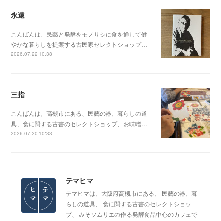
永遠
こんばんは。民藝と発酵をモノサシに食を通して健
やかな暮らしを提案する古民家セレクトショップ…
2026.07.22 10:38
三指
こんばんは。高槻市にある、民藝の器、暮らしの道
具、食に関する古書のセレクトショップ、お味噌…
2026.07.20 10:33
テマヒマ
テマヒマは、大阪府高槻市にある、 民藝の器、暮
らしの道具、 食に関する古書のセレクトショッ
プ、 みそソムリエの作る発酵食品中心のカフェで