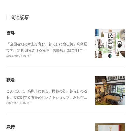
関連記事
雪辱
「全国各地の郷土が育む、暮らしに宿る美」高島屋
で3年に1回開催される催事「民藝展」(協力:日本…
2026.08.01 06:47
職場
こんばんは。高槻市にある、民藝の器、暮らしの道
具、食に関する古書のセレクトショップ、お味噌…
2026.07.30 07:57
妖精