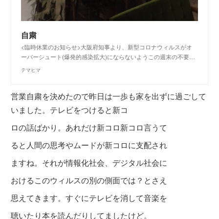
自粛
<臨時休業のお知らせ>大阪府知事より、新型コロナウィルスがオ
ーバーシュート(爆発的感染拡大)にならないようこの週末の不要…
テマヒマ
営業自粛を決めたので昨日は一歩も家を出ずに過ごして
いました。テレビをつけると新コ
ロの
話ばかり。あれだけ新コロ新コロ言うて
ると
人間の思考やムードが新コロに支配され
ます
ね。それが情報化社会、デジタル社会に
おけるこのウィルスの別の側面では？とさえ
思え
てきます。すぐにテレビを消して音楽を
聴い
たり本を読んだりしてましたけど。