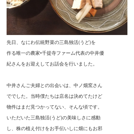
先日、なにわ伝統野菜の三島独活(うど)を
作
る唯一の農家•千提寺ファーム代表の中井優
紀さんをお
迎えしてお話会を行いました。
中井さんご夫婦との出会いは、中ノ畑窯さん
ででした。当時僕たちは店名は決めてたけど
物件はまだ見つかってない、そんな頃です。
いただいた三島独活(うど)の美味しさに感動
し、株の植え付けをお手伝いしに畑にもお邪