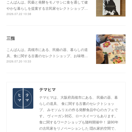
こんばんは。民藝と発酵をモノサシに食を通して健
やかな暮らしを提案する古民家セレクトショップ…
2026.07.22 10:38
三指
こんばんは。高槻市にある、民藝の器、暮らしの道
具、食に関する古書のセレクトショップ、お味噌…
2026.07.20 10:33
テマヒマ
テマヒマは、大阪府高槻市にある、 民藝の器、暮
らしの道具、 食に関する古書のセレクトショッ
プ、 みそソムリエの作る発酵食品中心のカフェで
す。 ヴィーガン対応、ロースイーツもあります。
食に関するワークショップも随時開催中！ 築90年
の古民家をリノベーションした 隠れ家的空間で、