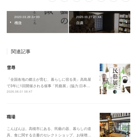
2020.03.29 22:00
2020.03.27 21:44
機微
自粛
関連記事
雪辱
「全国各地の郷土が育む、暮らしに宿る美」高島屋
で3年に1回開催される催事「民藝展」(協力:日本…
2026.08.01 06:47
職場
こんばんは。高槻市にある、民藝の器、暮らしの道
具、食に関する古書のセレクトショップ、お味噌…