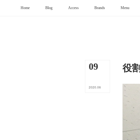
Home
Blog
Access
Brands
Menu
役
09
2020
.
06