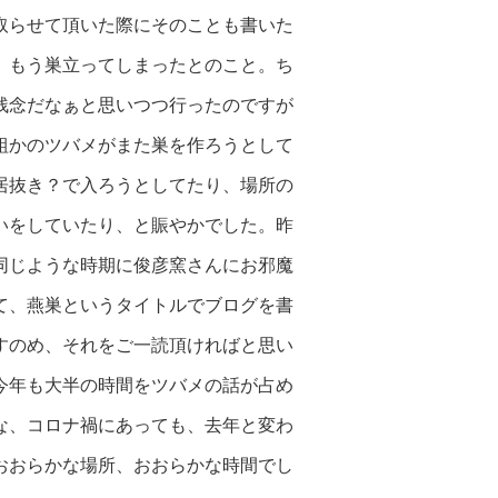
取らせて頂いた際にそのことも書いた
、もう巣立ってしまったとのこと。ち
残
念だなぁと思いつつ行ったのですが
組かのツバメがまた巣を作ろうとして
居抜き？で入ろうとしてたり、場所の
いをしていたり、と賑やかでした。昨
同じような時期に俊彦窯さんにお邪魔
て、燕巣というタイトルでブログを書
すのめ、それをご一読頂ければと思い
今年も大半の時間をツバメの話が占め
な、コロナ禍にあっても、去年と変わ
おおらかな場所、おお
らかな時間でし