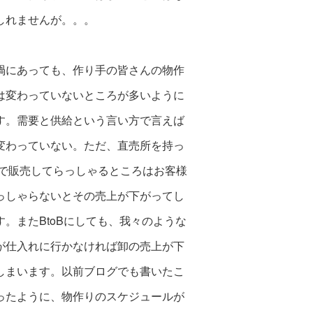
しれませんが。。。
禍にあっても、作り手の皆さんの物作
は変わっていないところが多いように
す。
需要と供給という言い方で言えば
変わっていな
い。ただ、直売所を持っ
Cで販売してら
っしゃるところはお客様
っしゃらない
とその売上が下がってし
。またBtoB
にしても、我々のような
が仕入れに行かなければ卸の売上が下
しまいます。以前ブログ
でも書いたこ
ったように、物作りのスケジュールが