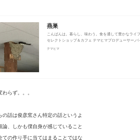
燕巣
こんばんは。暮らし、味わう。食を通して豊かなライ
セレクトショップ＆カフェ テマヒマプロデューサー,バ
テマヒマ
変わらず。。。
らの話は俊彦窯さん特定の話というよ
般論、しかも僕自身が感じていること
全ての作り手に当てはまることではな