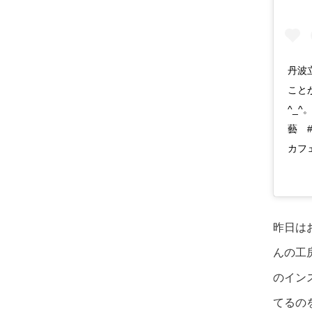
丹波
こと
^_
藝 
カフ
昨日は
んの工
のイン
てるの