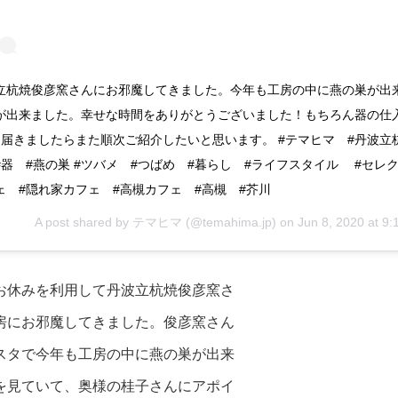
立杭焼俊彦窯さんにお邪魔してきました。今年も工房の中に燕の巣が出
が出来ました。幸せな時間をありがとうございました！もちろん器の仕
^。届きましたらまた順次ご紹介したいと思います。 #テマヒマ #丹波立
#器 #燕の巣 #ツバメ #つばめ #暮らし #ライフスタイル #セレ
ェ #隠れ家カフェ #高槻カフェ #高槻 #芥川
A post shared by
テマヒマ
(@temahima.jp) on
Jun 8, 2020 at 9
お休みを利用して丹波立杭焼俊彦窯さ
房にお邪魔してきました。俊彦窯さん
スタで今年も工房の中に燕の巣が出来
を見ていて、奥様の桂子さんにアポイ