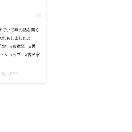
来ていて燕の話を聞く
入れもしましたよ
杭焼 #俊彦窯 #民
クトショップ #古民家
:17pm PDT