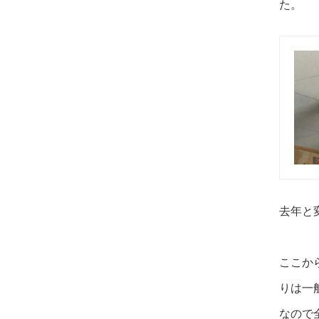
た。
去年と
ここか
りは一
なので