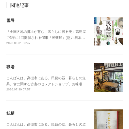
関連記事
雪辱
「全国各地の郷土が育む、暮らしに宿る美」高島屋
で3年に1回開催される催事「民藝展」(協力:日本…
2026.08.01 06:47
職場
こんばんは。高槻市にある、民藝の器、暮らしの道
具、食に関する古書のセレクトショップ、お味噌…
2026.07.30 07:57
妖精
こんばんは。高槻市にある、民藝の器、暮らしの道