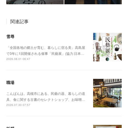
関連記事
雪辱
「全国各地の郷土が育む、暮らしに宿る美」高島屋
で3年に1回開催される催事「民藝展」(協力:日本…
2026.08.01 06:47
職場
こんばんは。高槻市にある、民藝の器、暮らしの道
具、食に関する古書のセレクトショップ、お味噌…
2026.07.30 07:57