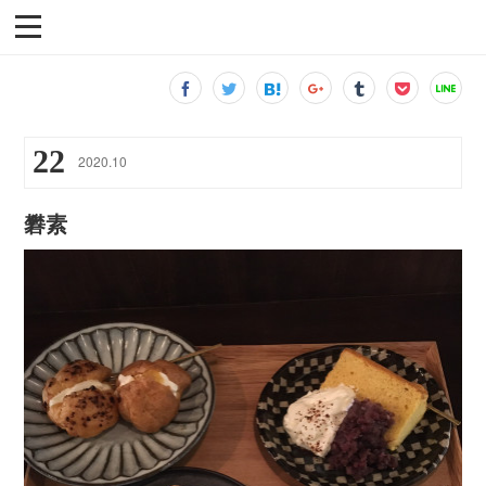
22
2020
.
10
礬素