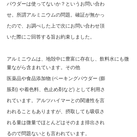
パウダーは使ってないか？というお問い合わ
せ。所謂アルミニウムの問題。確証が無かっ
たので、お調べした上で次
にお問い合わせ
頂
いた際にご回答する旨お約
束しました。
アルミニウムは、地殻中に豊富に存在し、飲料水にも微
量ながら含まれています。その他
医薬品や食品添加物 (ベーキングパウダー (膨
脹剤) や着色料、色止め剤など) として利用さ
れています。アルツハイマーとの関連性を言
われることもありますが、
摂取しても吸収さ
れ
る量は微量
でほとんどはそのまま排出され
る
ので問題な
いとも言われています。