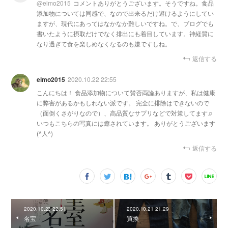
@
elmo2015
コメントありがとうございます。そうですね。食品
添加物については同感で、なので出来るだけ避けるようにしてい
ますが、現代にあってはなかなか難しいですね。で、ブログでも
書いたように摂取だけでなく排出にも着目しています。神経質に
なり過ぎて食を楽しめなくなるのも嫌ですしね。
返信する
elmo2015
2020.10.22 22:55
こんにちは！ 食品添加物について賛否両論ありますが、私は健康
に弊害があるかもしれない派です。 完全に排除はできないので
（面倒くさがりなので）、高品質なサプリなどで対策してます♫
いつもこちらの写真には癒されています。 ありがとうございます
(^人^)
返信する
2020.10.23 22:51
2020.10.21 21:29
名宝
買換