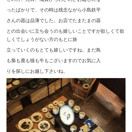
ったばかりで、
その時は残念ながら小島鉄平
さんの器は品薄でした。お
店でたまたまの器
との出会いに立ち会うのも
嬉しいことですが欲しくて欲
しくてしょう
がない方のもとに旅
立っていくのもとても嬉
しいですね。まだ鳥
も梟も鹿も猫も牛もござ
いますのでお気に入
りを探しにお越し下さい
ね。