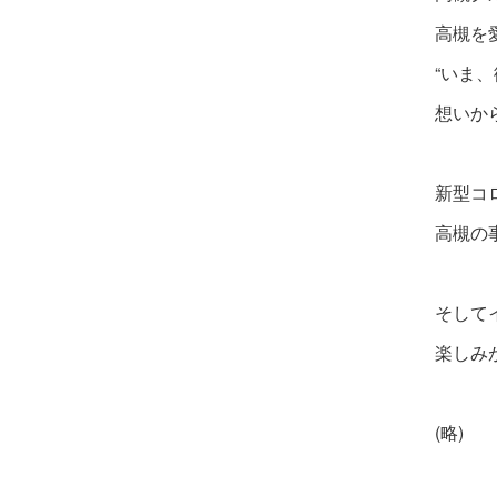
高槻を
“いま
想いか
新型コ
高槻の
そして
楽しみ
(略)