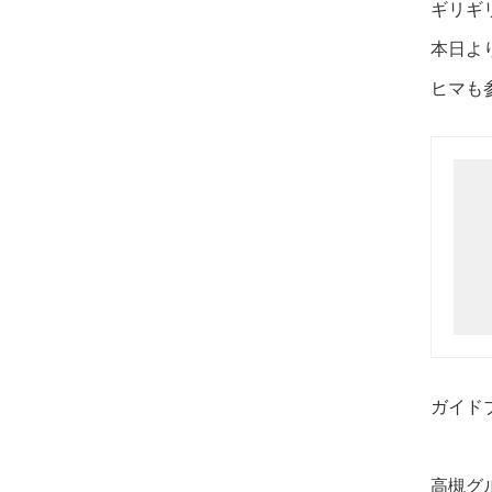
ギリギ
本日よ
ヒマも
ガイド
高槻グ