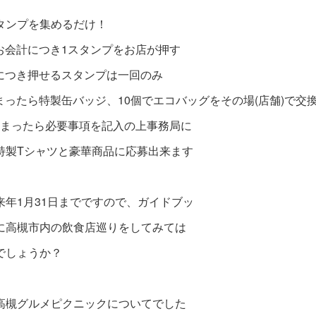
タンプを集めるだけ！
のお会計につき1スタンプをお店が押す
舗につき押せるスタンプは一回のみ
溜まったら特製缶バッジ、10個でエコバッグをその場(店舗)で交
個貯まったら必要事項を記入の上事務局に
特製Tシャツと豪華商品に応募出来ます
来年1月31日までですので、ガイドブッ
に高槻市内の飲食店巡りをしてみては
でしょうか？
高槻グルメピクニックについてでした