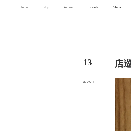
Home
Blog
Access
Brands
Menu
店
13
2020
.
11