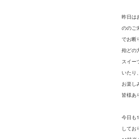
昨日は
ののご
でお断
殆どの
スイー
いたり
お楽し
皆様あ
今日も
してお