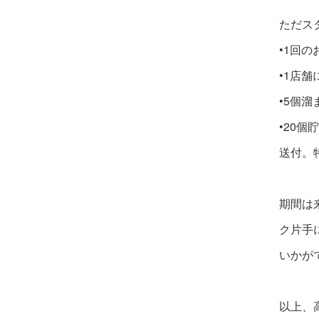
ただス
•1回
•1店
•5個
•20
送付。
期間は
ク片手
いかが
以上、