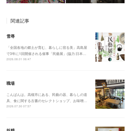
関連記事
雪辱
「全国各地の郷土が育む、暮らしに宿る美」高島屋
で3年に1回開催される催事「民藝展」(協力:日本…
2026.08.01 06:47
職場
こんばんは。高槻市にある、民藝の器、暮らしの道
具、食に関する古書のセレクトショップ、お味噌…
2026.07.30 07:57
妖精