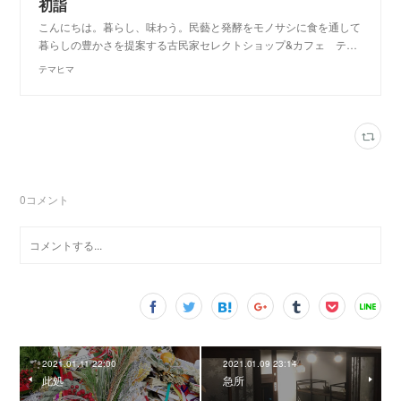
初詣
こんにちは。暮らし、味わう。民藝と発酵をモノサシに食を通して
暮らしの豊かさを提案する古民家セレクトショップ&カフェ テ…
テマヒマ
0
コメント
2021.01.11 22:00
2021.01.09 23:14
此処
急所