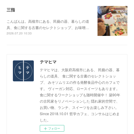
三指
こんばんは。高槻市にある、民藝の器、暮らしの道
具、食に関する古書のセレクトショップ、お味噌…
2026.07.20 10:33
テマヒマ
テマヒマは、大阪府高槻市にある、 民藝の器、暮
らしの道具、 食に関する古書のセレクトショッ
プ、 みそソムリエの作る発酵食品中心のカフェで
す。 ヴィーガン対応、ロースイーツもあります。
食に関するワークショップも随時開催中！ 築90年
の古民家をリノベーションした 隠れ家的空間で、
お買い物、ランチ、スイーツをお楽しみ下さい。
Since 2018.10.01 哲学カフェ、コンサルはじめま
した。
フォロー