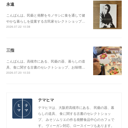
永遠
こんばんは。民藝と発酵をモノサシに食を通して健
やかな暮らしを提案する古民家セレクトショップ…
2026.07.22 10:38
三指
こんばんは。高槻市にある、民藝の器、暮らしの道
具、食に関する古書のセレクトショップ、お味噌…
2026.07.20 10:33
テマヒマ
テマヒマは、大阪府高槻市にある、 民藝の器、暮
らしの道具、 食に関する古書のセレクトショッ
プ、 みそソムリエの作る発酵食品中心のカフェで
す。 ヴィーガン対応、ロースイーツもあります。