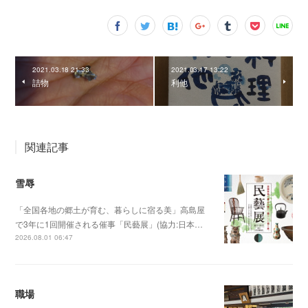
2021.03.18 21:33
2021.03.17 13:22
詰物
利他
関連記事
雪辱
「全国各地の郷土が育む、暮らしに宿る美」高島屋
で3年に1回開催される催事「民藝展」(協力:日本…
2026.08.01 06:47
職場