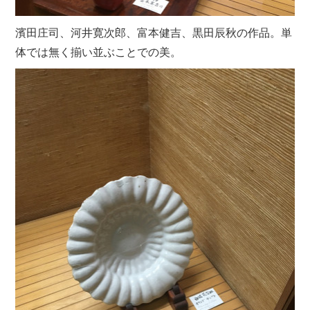
濱田庄司、河井寛次郎、富本健吉、黒田辰秋の作品。単
体では無く揃い並ぶことでの美。