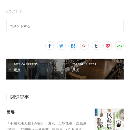
0
コメント
2021.04.13 22:35
2021.04.11 22:34
定点
共犯
関連記事
雪辱
「全国各地の郷土が育む、暮らしに宿る美」高島屋
で3年に1回開催される催事「民藝展」(協力:日本…