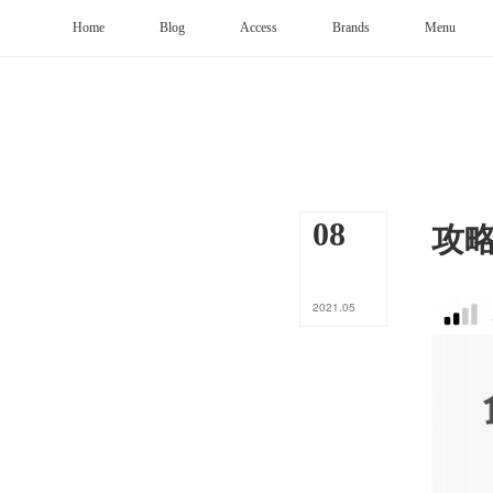
Home
Blog
Access
Brands
Menu
攻
08
2021
.
05