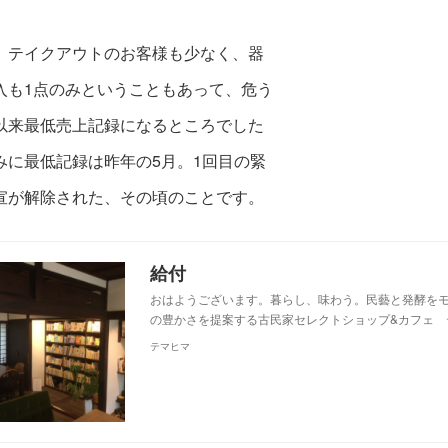
、テイクアウトのお客様も少なく、器
入も1点のみということもあって、危う
以来最低
売上記録になるところでした
みに最低記録は昨年の5月。1回目の緊
宣が解除された、その頃のことです。
給付
おはようございます。暮らし、味わう。民藝と発酵を
の豊かさを提案する古民家セレクトショップ&カフェ 
テマヒマ