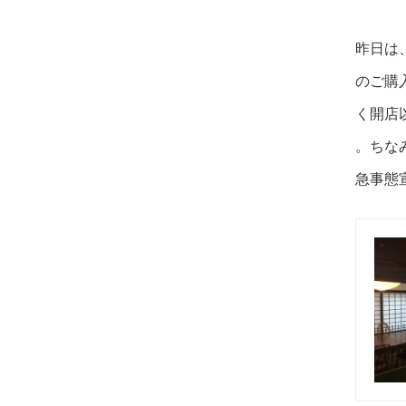
昨日は
のご購
く開店
。ちな
急事態