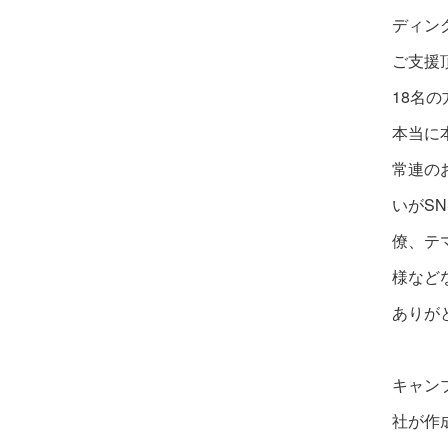
ディン
ご支援
18名の
本当に
常連の
いがS
僚、テ
様など
ありが
キャン
社が作