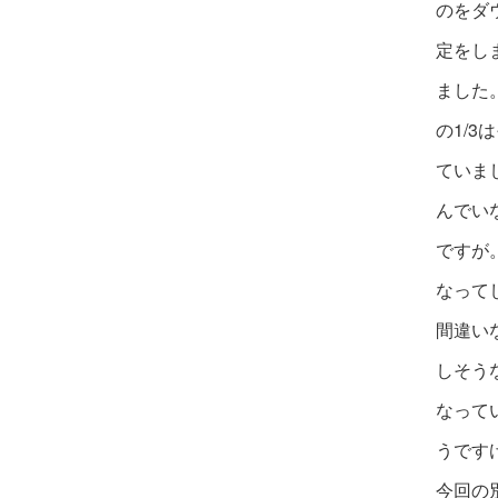
のを
ダ
定をし
ました
の1/
ていま
んでい
ですが
なって
間違い
しそう
なって
うです
今回の