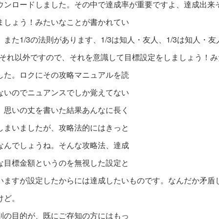
ウンロードしました。その中で達成率が重要ですよ、達成出来
ましょう！みたいなことが書かれてい
。また1/3の法則があります、1/3は知人・友人、1/3は知人・
3はそれ以外ですので、それを意識して目標設定をしましょう！
した。ロクにその攻略マニュアルを読
ないのでニュアンスでしか覚えてない
。思いの丈を書いた結果あんなに長く
しまいましたが、攻略法的にはきっと
なんでしょうね。そんな攻略法、達成
な目標金額というのを無視した設定と
いますが設定したからには達成したいものです。なんだか矛盾
けど。
別の目的が、既にご存知の方にはもっ