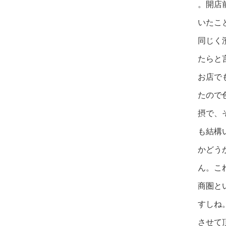
。開店
いたこ
同じく
たらと
お店で
たので
摂で、
も結構
かどう
ん。こ
商圏と
すしね
させて