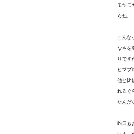
モヤモ
らね。
こんな
なさを
りです
ヒマブ
他と比
れるぐ
たんだ
昨日も
いまし