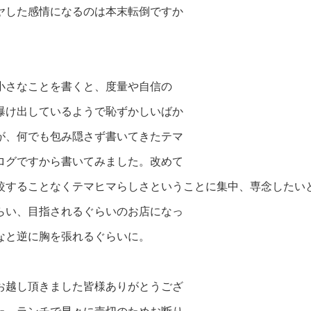
ヤ
し
た感情になるのは本末転倒ですか
小さなことを書くと、度量や自信の
曝け出しているようで恥ずかしいばか
が、何でも包み隠さず書いてきたテマ
ログですから書いてみました。改めて
較することなくテマヒマらしさということに集中、専念したい
らい、目指されるぐらいのお店になっ
なと逆に胸を張れるぐらいに。
お越し頂きました皆様ありがとうござ
た。ランチで早々に売切のためお断り