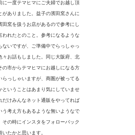
前に一度テマヒマにご夫婦でお越し頂
とがありました。益子の濱田窯さんに
濱田窯を扱うお店があるので参考にし
言われたとのこと。参考になるような
もないですが、ご準備中でらっしゃっ
色々お話もしました。同じ大阪府、北
その
市からテマヒマにお
越しになる方
いら
っしゃいますが、商圏が被ってる
かと
いうことはあまり気にしていませ
れだ
けみんなネット通販をやってれば
いう
考え方もあるような無いようなで
。そ
の時にインスタをフォローバック
頂い
たかと思います。