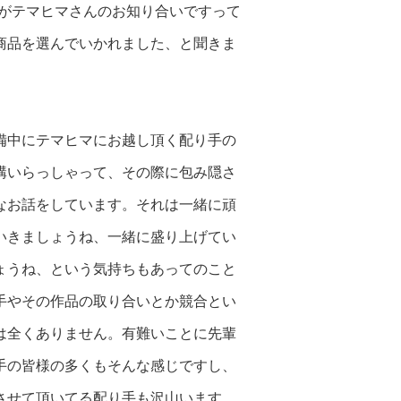
がテマヒマさんのお知り合いですって
商品を選んでいかれました、と聞きま
備中にテマヒマにお越し頂く配り手の
構いらっしゃって、その際に包み隠さ
なお話をしています。それは一緒に頑
いきましょうね、一緒に盛り上げてい
ょうね、という気持ちもあってのこと
手やその作品の取り合いとか競合とい
は全くありません。有難いことに先輩
手の皆
様の多くもそんな感じですし、
させて
頂いてる配り手も沢山います。