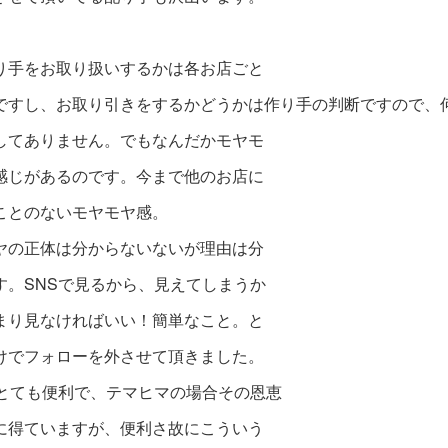
り手をお取り扱いするかは各お店ごと
ですし、お取り引きをする
かどうかは作り手の判断ですので、
してありません。でもなんだかモヤモ
感じがあるのです。今まで他のお店に
ことのないモヤモヤ感。
ヤの正体は分からないないが理由は分
す。
SNSで見るから、見えてしまうか
まり
見なければいい！簡単なこと。と
けでフォローを外させて頂きました。
とて
も
便利で、テマヒマの場合その恩恵
に
得
ていますが、便利さ故にこういう