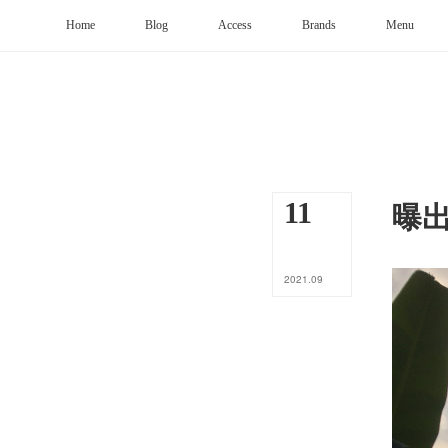
Home
Blog
Access
Brands
Menu
曝
11
2021
.
09