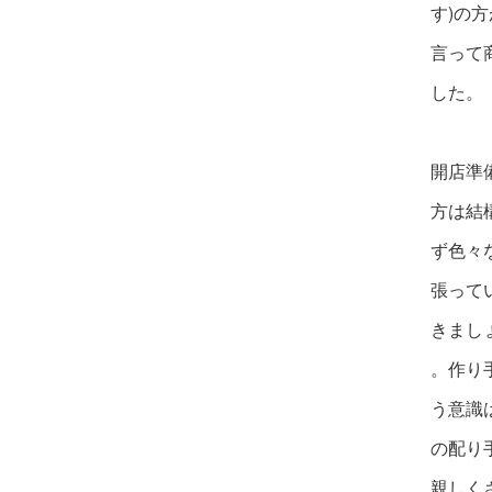
す)
の方
言って
した。
開店準
方は結
ず色々
張って
きまし
。作り
う意識
の配り
親しく