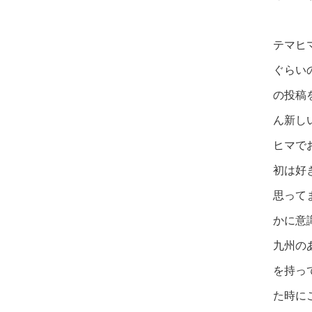
テマヒ
ぐらい
の投稿
ん新し
ヒ
マで
初
は好
思
って
か
に意
九
州の
を
持っ
た
時に