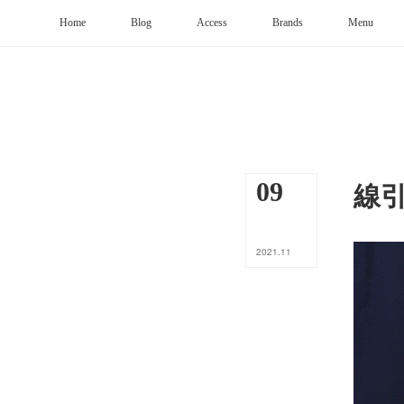
Home
Blog
Access
Brands
Menu
線
09
2021
.
11