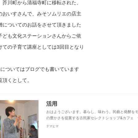
、芥川町から清福寺町に移転された、
のおいすさんで、みそソムリエの店主
噌についてのお話をさせて頂きました
子ども文化ステーションさんからご依
けての子育て
講座としては3回目となり
回についてはブログでも書いています
覧頂くとして。
活用
おはようございます。暮らし、味わう。民藝と発酵を
の豊かさを提案する古民家セレクトショップ&カフェ 
テマヒマ