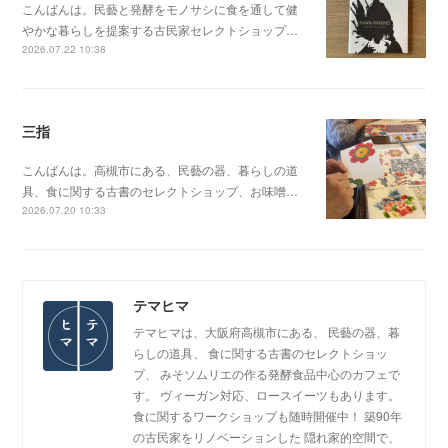
こんばんは。民藝と発酵をモノサシに食を通して健
やかな暮らしを提案する古民家セレクトショップ…
2026.07.22 10:38
三指
こんばんは。高槻市にある、民藝の器、暮らしの道
具、食に関する古書のセレクトショップ、お味噌…
2026.07.20 10:33
テマヒマ
テマヒマは、大阪府高槻市にある、 民藝の器、暮
らしの道具、 食に関する古書のセレクトショッ
プ、 みそソムリエの作る発酵食品中心のカフェで
す。 ヴィーガン対応、ロースイーツもあります。
食に関するワークショップも随時開催中！ 築90年
の古民家をリノベーションした 隠れ家的空間で、