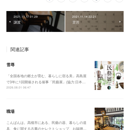
2021.11.17 01:29
2021.11.14 22:21
譲渡
苦渋
関連記事
雪辱
「全国各地の郷土が育む、暮らしに宿る美」高島屋
で3年に1回開催される催事「民藝展」(協力:日本…
2026.08.01 06:47
職場
こんばんは。高槻市にある、民藝の器、暮らしの道
具、食に関する古書のセレクトショップ、お味噌…