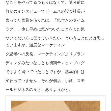
なことをやってるつもりはなくて
、随分前に
何かのインタビューでビームスの
設楽社長が
言ってた言葉を借りれば、「気付
きのタイム
ラグ」、少し早めに気がついたこ
とをまだ気
づいてない方に伝えていきたい、
ということだとは思っ
ていますが。過度なマー
ケテ
ィン
グ思考への反発、マーケティングよりブ
ラン
ディングみたいなことも初期テマヒマブ
ログ
ではよく書いていたことですが、基本的
には
変わっていません。それが個店、小商、スモ
ールビ
ジネスの良さ、ありようかと。