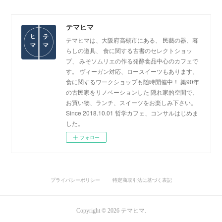
テマヒマ
テマヒマは、大阪府高槻市にある、 民藝の器、暮
らしの道具、 食に関する古書のセレクトショッ
プ、 みそソムリエの作る発酵食品中心のカフェで
す。 ヴィーガン対応、ロースイーツもあります。
食に関するワークショップも随時開催中！ 築90年
の古民家をリノベーションした 隠れ家的空間で、
お買い物、ランチ、スイーツをお楽しみ下さい。
Since 2018.10.01 哲学カフェ、コンサルはじめま
した。
フォロー
プライバシーポリシー
特定商取引法に基づく表記
Copyright ©
2026
テマヒマ
.