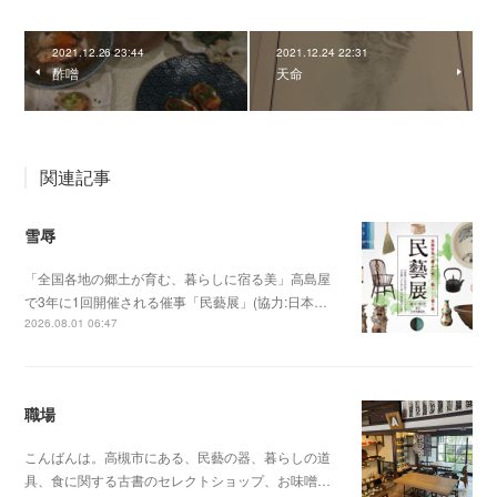
2021.12.26 23:44
2021.12.24 22:31
酢噌
天命
関連記事
雪辱
「全国各地の郷土が育む、暮らしに宿る美」高島屋
で3年に1回開催される催事「民藝展」(協力:日本…
2026.08.01 06:47
職場
こんばんは。高槻市にある、民藝の器、暮らしの道
具、食に関する古書のセレクトショップ、お味噌…