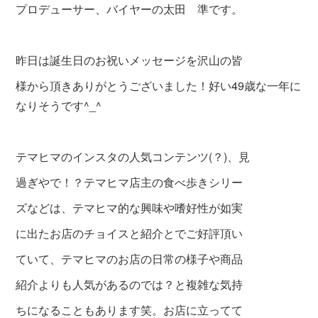
プロデューサー、バイヤーの太田 準です。
昨日は誕生日のお祝いメッセージを沢山の皆
様から頂きありがとうございました！好い49歳な一年に
なりそうです^_^
テマヒマのインスタの人気コンテンツ(？)、見
過ぎやで！？テマヒマ店主の食べ歩きシリー
ズなどは、
テマヒマ的な興味や嗜好性
が如
実
に出たお店のチョイスと紹介とでご好評頂い
て
いて、テマヒマのお店の日常の様子や商品
紹介よりも人気があるのでは？と複雑な気持
ちになることもあります笑。お店に立ってて