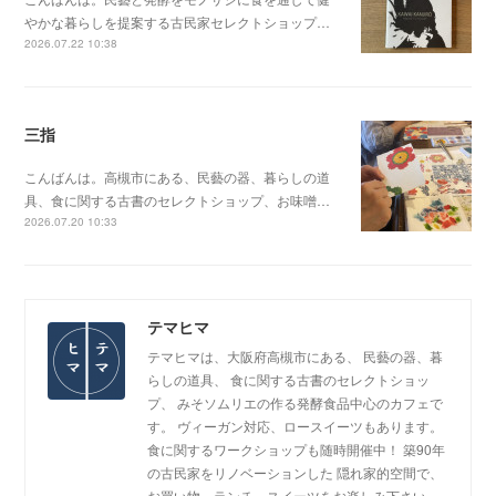
やかな暮らしを提案する古民家セレクトショップ…
2026.07.22 10:38
三指
こんばんは。高槻市にある、民藝の器、暮らしの道
具、食に関する古書のセレクトショップ、お味噌…
2026.07.20 10:33
テマヒマ
テマヒマは、大阪府高槻市にある、 民藝の器、暮
らしの道具、 食に関する古書のセレクトショッ
プ、 みそソムリエの作る発酵食品中心のカフェで
す。 ヴィーガン対応、ロースイーツもあります。
食に関するワークショップも随時開催中！ 築90年
の古民家をリノベーションした 隠れ家的空間で、
お買い物、ランチ、スイーツをお楽しみ下さい。