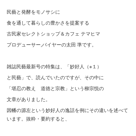
民藝と発酵をモノサシに
食を通して暮らしの豊かさを提案する
古民家セレクトショップ＆カフェ テマヒマ
プロデューサー,バイヤーの太田 準です。
雑誌民藝最新号の特集は、「妙好人（※１）
と民藝」で、
読んでいたのですが、その中に
「堪忍の教え 道徳と宗教」
という柳宗悦の
文章がありました。
因幡の源左という妙好人の逸話を例にその違いを述べて
います。抜粋・要約すると、