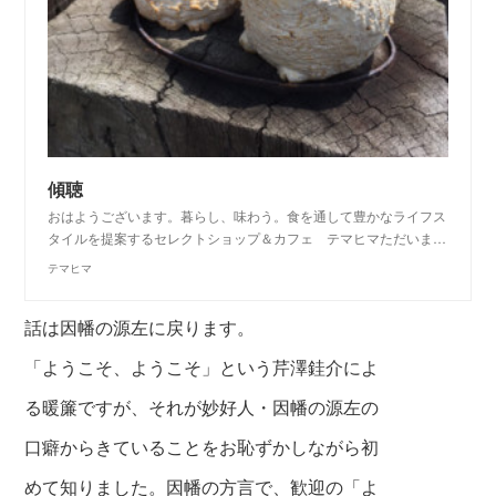
傾聴
おはようございます。暮らし、味わう。食を通して豊かなライフス
タイルを提案するセレクトショップ＆カフェ テマヒマただいま…
テマヒマ
話は因幡の源左に戻ります。
「ようこそ、ようこそ」という芹澤銈介によ
る暖簾ですが、それが
妙好人・因幡の源左の
口癖からきていることをお恥ずかしながら初
めて知りました。
因幡の方言で、歓迎の「よ