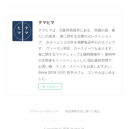
テマヒマ
テマヒマは、大阪府高槻市にある、 民藝の器、暮
らしの道具、 食に関する古書のセレクトショッ
プ、 みそソムリエの作る発酵食品中心のカフェで
す。 ヴィーガン対応、ロースイーツもあります。
食に関するワークショップも随時開催中！ 築90年
の古民家をリノベーションした 隠れ家的空間で、
お買い物、ランチ、スイーツをお楽しみ下さい。
Since 2018.10.01 哲学カフェ、コンサルはじめま
した。
フォロー
プライバシーポリシー
特定商取引法に基づく表記