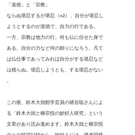
「道徳」と「宗教」
ならぬ堪忍するが堪忍（※2）、自分が堪忍し
ようとするのが道徳で、自力の行である。
一方、宗教は他力の行。何も仏に任せた身で
ある。自分の力など何の頼りになろう。
凡て
は仏仕事であってみれば自分がする堪忍など
は残らぬ。
堪忍しようとも、する堪忍がない
。
この後、鈴木大拙館学芸員の猪谷聡さんによ
る
「鈴木大拙と柳宗悦の妙好人研究」という
文章があり読み進めます。
鈴木大拙と柳宗悦
のとの対談記録から、妙好人には、禅者同様